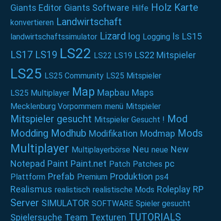
Holz
Karte
Giants Editor
Giants Software
Hilfe
Landwirtschaft
konvertieren
Lizard
log
ls
LS15
landwirtschaftssimulator
Logging
LS22
LS17
LS19
LS22 Mitspieler
LS22 LS19
LS25
LS25 Community
LS25 Mitspieler
Map
Mapbau
Maps
LS25 Multiplayer
Mecklenburg Vorpommern
menü
Mitspieler
Mitspieler gesucht
Mod
Mitspieler Gesucht !
Modding
Modhub
Mods
Modifikation
Modmap
Multiplayer
Neu
New
Multiplayerbörse
neue
Notepad
Paint
Paint.net
pc
Patch
Patches
Prefab
Produktion
Plattform
Premium
ps4
Realismus
Roleplay
RP
realistisch
realistische Mods
Server
SIMULATOR
SOFTWARE
Spieler gesucht
TUTORIALS
Spielersuche
Team
Texturen