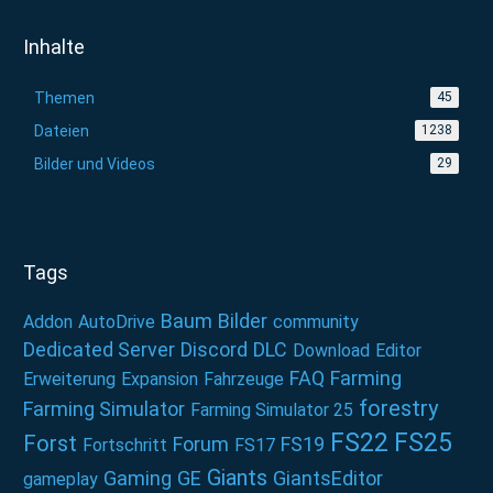
Inhalte
Themen
45
Dateien
1238
Bilder und Videos
29
Tags
Baum
Bilder
Addon
AutoDrive
community
Dedicated Server
Discord
DLC
Download
Editor
FAQ
Farming
Erweiterung
Expansion
Fahrzeuge
forestry
Farming Simulator
Farming Simulator 25
FS22
FS25
Forst
Forum
FS19
Fortschritt
FS17
Giants
Gaming
GE
GiantsEditor
gameplay