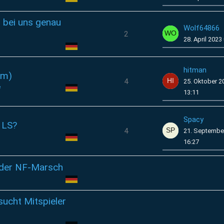
u bei uns genau
Wolf64866
2
28. April 2023
hitman
um)
4
25. Oktober 
e
13:11
Spacy
 LS?
4
21. Septembe
16:27
 der NF-Marsch
ucht Mitspieler