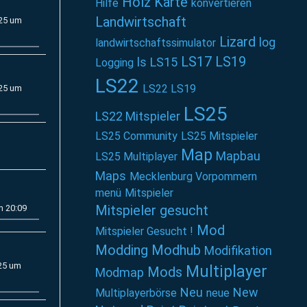
Holz
Karte
Hilfe
konvertieren
Landwirtschaft
025 um
Lizard
log
landwirtschaftssimulator
LS17
LS19
ls
LS15
Logging
LS22
LS22 LS19
025 um
LS25
LS22 Mitspieler
LS25 Community
LS25 Mitspieler
Map
Mapbau
LS25 Multiplayer
Maps
Mecklenburg Vorpommern
menü
Mitspieler
Mitspieler gesucht
m 20:09
Mod
Mitspieler Gesucht !
Modding
Modhub
Modifikation
25 um
Multiplayer
Mods
Modmap
Neu
New
Multiplayerbörse
neue