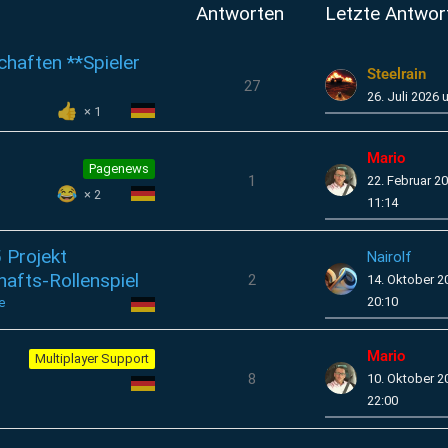
Antworten
Letzte Antwor
chaften **Spieler
Steelrain
27
26. Juli 2026 
1
Mario
Pagenews
1
22. Februar 2
2
11:14
 Projekt
Nairolf
hafts-Rollenspiel
2
14. Oktober 
20:10
e
Mario
Multiplayer Support
8
10. Oktober 
22:00