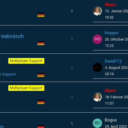
Mario
8
13. Januar 20
16:52
Hoppm
ealistisch
1
26. Oktober 
e
12:22
David112
Multiplayer Support
1
4. August 20
20:16
r Support
Multiplayer Support
Mario
1
18. Februar 2
11:07
Bogus
6
se
29. April 2023