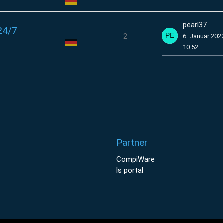
pearl37
 24/7
2
6. Januar 202
10:52
Partner
CompiWare
ls portal