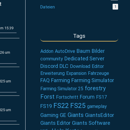
t
Dateien
1
um 15:39
Tags
Baum
Bilder
Addon
AutoDrive
026 um
Dedicated Server
community
Discord
DLC
Download
Editor
Erweiterung
Expansion
Fahrzeuge
FAQ
Farming
Farming Simulator
2025 um
forestry
Farming Simulator 25
Forst
Forum
Fortschritt
FS17
FS22
FS25
FS19
gameplay
2025 um
Giants
Gaming
GE
GiantsEditor
Giants Editor
Giants Software