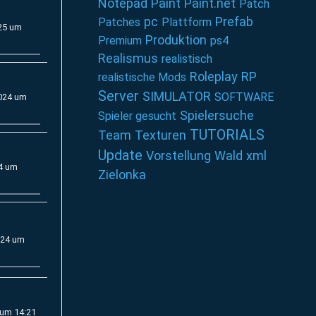
Notepad
Paint
Paint.net
Patch
pc
Prefab
Patches
Plattform
25 um
Produktion
Premium
ps4
Realismus
realistisch
Roleplay
RP
realistische Mods
Server
SIMULATOR
SOFTWARE
2024 um
Spielersuche
Spieler gesucht
TUTORIALS
Team
Texturen
Update
Vorstellung
Wald
xml
24 um
Zielonka
024 um
 um 14:21