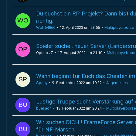
Du suchst ein RP-Projekt? Dann bist d
richtig.
Wolf64866
12. April 2023 um 23:56
Multiplayerbörse
Spieler suche , neuer Server (Landersr
OptimxzZ
17. August 2022 um 21:10
Multiplayerbörs
Wann beginnt für Euch das Cheaten im
Spacy
9. September 2022 um 10:32
Allgemeines
Lustige Truppe sucht Verstärkung auf
buesadri
13. Februar 2022 um 20:24
Multiplayerbörse
Wir suchen DICH ! FrameForce Server s
für NF-Marsch