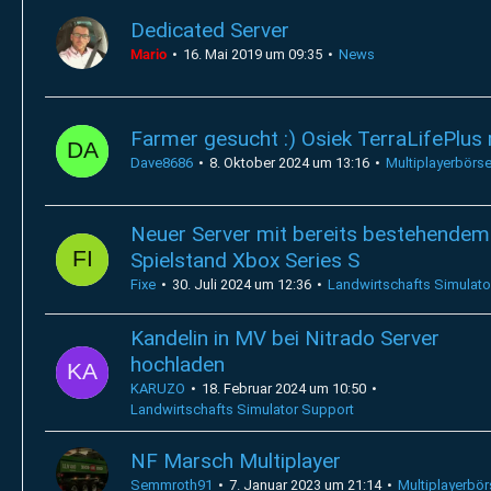
Dedicated Server
Mario
16. Mai 2019 um 09:35
News
Farmer gesucht :) Osiek TerraLifePlus r
Dave8686
8. Oktober 2024 um 13:16
Multiplayerbörs
Neuer Server mit bereits bestehendem
Spielstand Xbox Series S
Fixe
30. Juli 2024 um 12:36
Landwirtschafts Simulato
Kandelin in MV bei Nitrado Server
hochladen
KARUZO
18. Februar 2024 um 10:50
Landwirtschafts Simulator Support
NF Marsch Multiplayer
Semmroth91
7. Januar 2023 um 21:14
Multiplayerbör