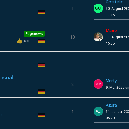
Gottfelix
1
30. August 2
17:15
Mario
Pagenews
18
13. August 2
3
16:35
Casual
Marty
2
9. Mai 2025 u
Azura
1
31. Januar 20
se
05:20