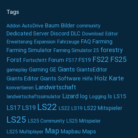
Tags
Baum
Bilder
Addon
AutoDrive
community
Dedicated Server
Discord
DLC
Download
Editor
FAQ
Farming
Erweiterung
Expansion
Fahrzeuge
forestry
Farming Simulator
Farming Simulator 25
FS22
FS25
Forst
Forum
FS19
Fortschritt
FS17
Giants
Gaming
GE
GiantsEditor
gameplay
Holz
Karte
Giants Editor
Giants Software
Hilfe
Landwirtschaft
konvertieren
Lizard
log
ls
LS15
landwirtschaftssimulator
Logging
LS22
LS17
LS19
LS22 Mitspieler
LS22 LS19
LS25
LS25 Community
LS25 Mitspieler
Map
Mapbau
Maps
LS25 Multiplayer