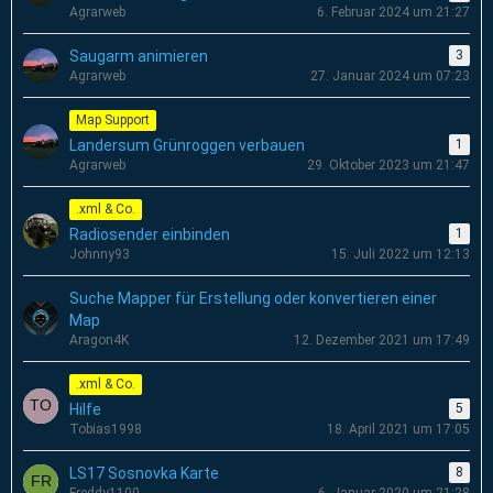
Agrarweb
6. Februar 2024 um 21:27
Saugarm animieren
3
Agrarweb
27. Januar 2024 um 07:23
Map Support
Landersum Grünroggen verbauen
1
Agrarweb
29. Oktober 2023 um 21:47
.xml & Co.
Radiosender einbinden
1
Johnny93
15. Juli 2022 um 12:13
Suche Mapper für Erstellung oder konvertieren einer
Map
Aragon4K
12. Dezember 2021 um 17:49
.xml & Co.
Hilfe
5
Tobias1998
18. April 2021 um 17:05
LS17 Sosnovka Karte
8
Freddy1100
6. Januar 2020 um 21:28