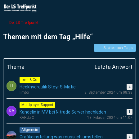
Der LS Treffpunkt
Themen mit dem Tag „Hilfe“
Suche nach Tags
Thema
Letzte Antwort
.xml & Co.
Heckhydraulik Steyr S-Matic
2
limbo
8. September 2024 um 08:38
Multiplayer Support
Kandelin in MV bei Nitrado Server hochladen
1
KARUZO
18. Februar 2024 um 11:07
Allgemein
Grafikeinstellung was muss ich umstellen
2