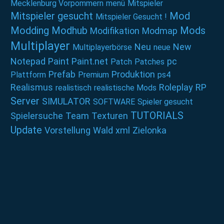
Mecklenburg Vorpommern
menü
Mitspieler
Mitspieler gesucht
Mod
Mitspieler Gesucht !
Modding
Modhub
Mods
Modifikation
Modmap
Multiplayer
Neu
New
Multiplayerbörse
neue
Notepad
Paint
Paint.net
pc
Patch
Patches
Prefab
Produktion
Plattform
Premium
ps4
Realismus
Roleplay
RP
realistisch
realistische Mods
Server
SIMULATOR
SOFTWARE
Spieler gesucht
TUTORIALS
Spielersuche
Team
Texturen
Update
Vorstellung
Wald
xml
Zielonka