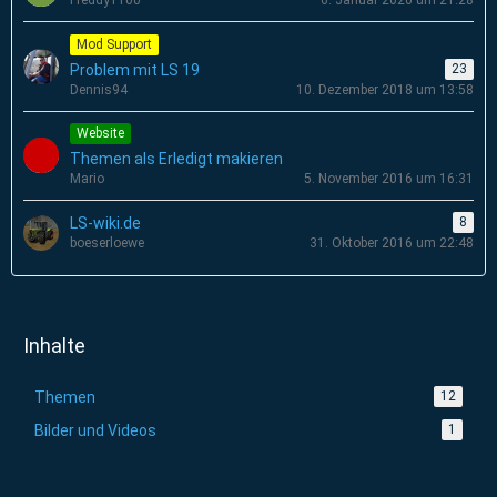
Mod Support
Problem mit LS 19
23
Dennis94
10. Dezember 2018 um 13:58
Website
Themen als Erledigt makieren
Mario
5. November 2016 um 16:31
LS-wiki.de
8
boeserloewe
31. Oktober 2016 um 22:48
Inhalte
Themen
12
Bilder und Videos
1