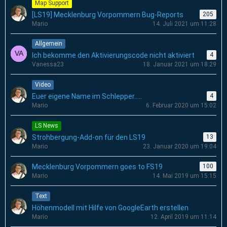
Map Support
[LS19] Mecklenburg Vorpommern Bug-Reports
205
Mario
14. Juli 2021 um 11:28
Allgemein
Ich bekomme den Aktivierungscode nicht aktiviert
4
Vanessa23
18. Januar 2021 um 18:29
Video
Euer eigene Name im Schlepper.....
4
Mario
6. Februar 2020 um 15:02
LS News
Strohbergung-Add-on für den LS19
13
Mario
23. Januar 2020 um 19:04
Mecklenburg Vorpommern goes to FS19
100
Mario
14. Mai 2019 um 15:15
Text
Höhenmodell mit Hilfe von GoogleEarth erstellen
Mario
12. April 2019 um 11:14