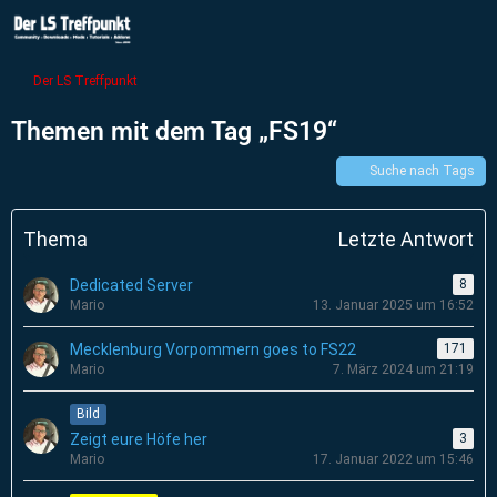
Der LS Treffpunkt
Themen mit dem Tag „FS19“
Suche nach Tags
Thema
Letzte Antwort
Dedicated Server
8
Mario
13. Januar 2025 um 16:52
Mecklenburg Vorpommern goes to FS22
171
Mario
7. März 2024 um 21:19
Bild
Zeigt eure Höfe her
3
Mario
17. Januar 2022 um 15:46