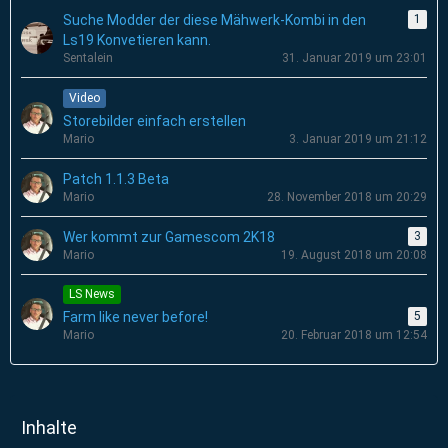
Suche Modder der diese Mähwerk-Kombi in den
1
Ls19 Konvetieren kann.
Sentalein
31. Januar 2019 um 23:01
Video
Storebilder einfach erstellen
Mario
3. Januar 2019 um 21:12
Patch 1.1.3 Beta
Mario
28. November 2018 um 20:29
Wer kommt zur Gamescom 2K18
3
Mario
19. August 2018 um 20:08
LS News
Farm like never before!
5
Mario
20. Februar 2018 um 12:54
Inhalte