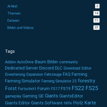
Artikel
2
Themen
14
Dateien
11
Bilder und Videos
37
Tags
Baum
Bilder
Addon
AutoDrive
community
Dedicated Server
Discord
DLC
Download
Editor
FAQ
Farming
Erweiterung
Expansion
Fahrzeuge
forestry
Farming Simulator
Farming Simulator 25
FS22
FS25
Forst
Forum
FS19
Fortschritt
FS17
Giants
Gaming
GE
GiantsEditor
gameplay
Holz
Karte
Giants Editor
Giants Software
Hilfe