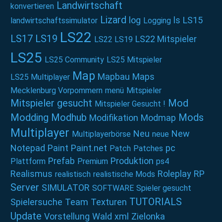
Landwirtschaft
konvertieren
Lizard
log
ls
LS15
landwirtschaftssimulator
Logging
LS22
LS17
LS19
LS22 Mitspieler
LS22 LS19
LS25
LS25 Community
LS25 Mitspieler
Map
Mapbau
Maps
LS25 Multiplayer
Mecklenburg Vorpommern
menü
Mitspieler
Mitspieler gesucht
Mod
Mitspieler Gesucht !
Modding
Modhub
Mods
Modifikation
Modmap
Multiplayer
Neu
New
Multiplayerbörse
neue
Notepad
Paint
Paint.net
pc
Patch
Patches
Prefab
Produktion
Plattform
Premium
ps4
Realismus
Roleplay
RP
realistisch
realistische Mods
Server
SIMULATOR
SOFTWARE
Spieler gesucht
TUTORIALS
Spielersuche
Team
Texturen
Update
Vorstellung
Wald
xml
Zielonka