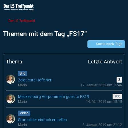
Der LS Treffpunkt
Themen mit dem Tag „FS17“
Suche nach Tags
Thema
Letzte Antwort
Bild
Zeigt eure Höfe her
3
Mario
17. Januar 2022 um 15:46
Mecklenburg Vorpommern goes to FS19
100
Mario
14. Mai 2019 um 15:15
Video
Storebilder einfach erstellen
Mario
3. Januar 2019 um 21:12