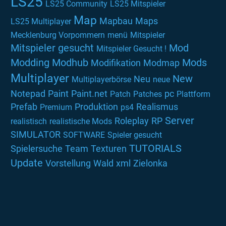
LS25
LS25 Community
LS25 Mitspieler
Map
Mapbau
Maps
LS25 Multiplayer
Mecklenburg Vorpommern
menü
Mitspieler
Mitspieler gesucht
Mod
Mitspieler Gesucht !
Modding
Modhub
Mods
Modifikation
Modmap
Multiplayer
New
Neu
Multiplayerbörse
neue
Notepad
Paint
Paint.net
pc
Patch
Patches
Plattform
Prefab
Produktion
Realismus
Premium
ps4
Server
Roleplay
RP
realistisch
realistische Mods
SIMULATOR
SOFTWARE
Spieler gesucht
TUTORIALS
Spielersuche
Team
Texturen
Update
Vorstellung
Wald
xml
Zielonka