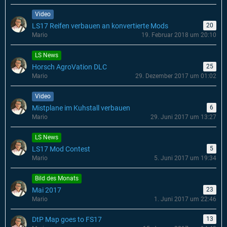
Video
LS17 Reifen verbauen an konvertierte Mods
20
Mario
19. Februar 2018 um 20:10
LS News
Horsch AgroVation DLC
25
Mario
29. Dezember 2017 um 01:02
Video
Mistplane im Kuhstall verbauen
6
Mario
29. Juni 2017 um 13:27
LS News
LS17 Mod Contest
5
Mario
5. Juni 2017 um 19:34
Bild des Monats
Mai 2017
23
Mario
1. Juni 2017 um 22:46
DtP Map goes to FS17
13