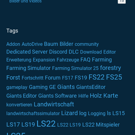
Bilder und Videos
15
Tags
Baum
Bilder
Addon
AutoDrive
community
Dedicated Server
Discord
DLC
Download
Editor
FAQ
Farming
Erweiterung
Expansion
Fahrzeuge
forestry
Farming Simulator
Farming Simulator 25
FS22
FS25
Forst
Forum
FS19
Fortschritt
FS17
Giants
Gaming
GE
GiantsEditor
gameplay
Holz
Karte
Giants Editor
Giants Software
Hilfe
Landwirtschaft
konvertieren
Lizard
log
ls
LS15
landwirtschaftssimulator
Logging
LS22
LS17
LS19
LS22 Mitspieler
LS22 LS19