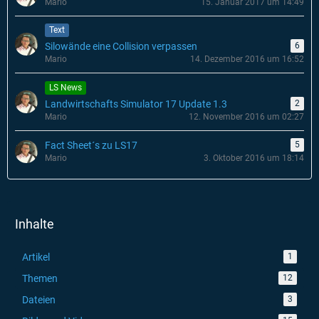
Mario
15. Januar 2017 um 14:49
Text
Silowände eine Collision verpassen
6
Mario
14. Dezember 2016 um 16:52
LS News
Landwirtschafts Simulator 17 Update 1.3
2
Mario
12. November 2016 um 02:27
Fact Sheet´s zu LS17
5
Mario
3. Oktober 2016 um 18:14
Inhalte
Artikel
1
Themen
12
Dateien
3