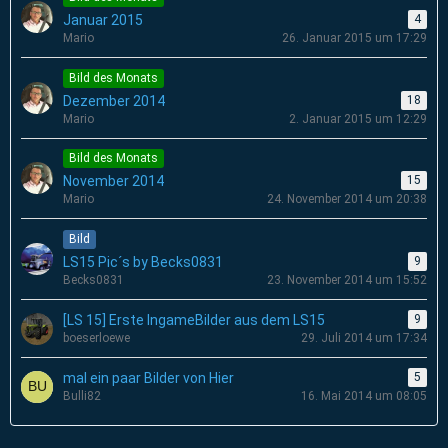
Januar 2015
4
Mario
26. Januar 2015 um 17:29
Bild des Monats
Dezember 2014
18
Mario
2. Januar 2015 um 12:29
Bild des Monats
November 2014
15
Mario
24. November 2014 um 20:38
Bild
LS15 Pic´s by Becks0831
9
Becks0831
23. November 2014 um 15:52
[LS 15] Erste IngameBilder aus dem LS15
9
boeserloewe
29. Juli 2014 um 17:34
mal ein paar Bilder von Hier
5
Bulli82
16. Mai 2014 um 08:05