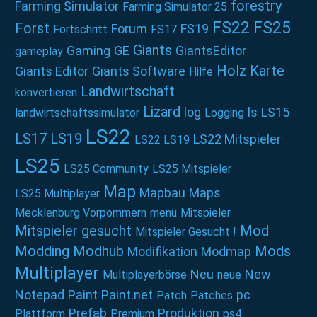
forestry
Farming Simulator
Farming Simulator 25
FS22
FS25
Forst
Forum
FS19
Fortschritt
FS17
Giants
Gaming
GE
GiantsEditor
gameplay
Holz
Karte
Giants Editor
Giants Software
Hilfe
Landwirtschaft
konvertieren
Lizard
log
ls
LS15
landwirtschaftssimulator
Logging
LS22
LS17
LS19
LS22 Mitspieler
LS22 LS19
LS25
LS25 Community
LS25 Mitspieler
Map
Mapbau
Maps
LS25 Multiplayer
Mecklenburg Vorpommern
menü
Mitspieler
Mitspieler gesucht
Mod
Mitspieler Gesucht !
Modding
Modhub
Mods
Modifikation
Modmap
Multiplayer
Neu
New
Multiplayerbörse
neue
Notepad
Paint
Paint.net
pc
Patch
Patches
Prefab
Produktion
Plattform
Premium
ps4