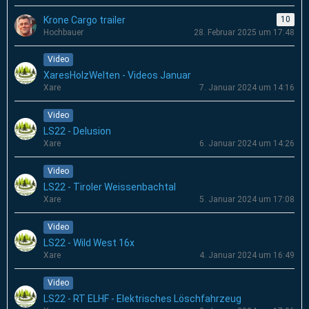
Krone Cargo trailer
10
Hochbauer
28. Februar 2025 um 17:48
Video
XaresHolzWelten - Videos Januar
Xare
7. Januar 2024 um 14:16
Video
LS22 - Delusion
Xare
6. Januar 2024 um 14:26
Video
LS22 - Tiroler Weissenbachtal
Xare
5. Januar 2024 um 17:08
Video
LS22 - Wild West 16x
Xare
4. Januar 2024 um 16:49
Video
LS22 - RT ELHF - Elektrisches Löschfahrzeug