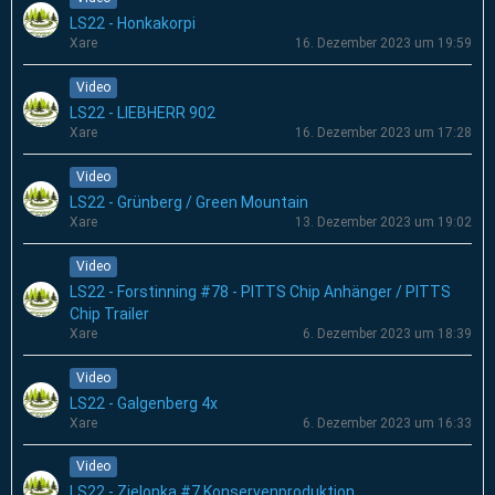
LS22 - Honkakorpi
Xare
16. Dezember 2023 um 19:59
Video
LS22 - LIEBHERR 902
Xare
16. Dezember 2023 um 17:28
Video
LS22 - Grünberg / Green Mountain
Xare
13. Dezember 2023 um 19:02
Video
LS22 - Forstinning #78 - PITTS Chip Anhänger / PITTS
Chip Trailer
Xare
6. Dezember 2023 um 18:39
Video
LS22 - Galgenberg 4x
Xare
6. Dezember 2023 um 16:33
Video
LS22 - Zielonka #7 Konservenproduktion