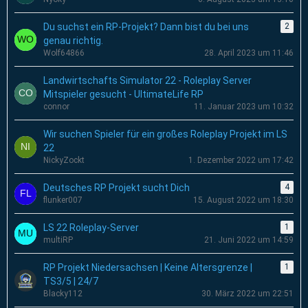
Du suchst ein RP-Projekt? Dann bist du bei uns
2
genau richtig.
Wolf64866
28. April 2023 um 11:46
Landwirtschafts Simulator 22 - Roleplay Server
Mitspieler gesucht - UltimateLife RP
connor
11. Januar 2023 um 10:32
Wir suchen Spieler für ein großes Roleplay Projekt im LS
22
NickyZockt
1. Dezember 2022 um 17:42
Deutsches RP Projekt sucht Dich
4
flunker007
15. August 2022 um 18:30
LS 22 Roleplay-Server
1
multiRP
21. Juni 2022 um 14:59
RP Projekt Niedersachsen | Keine Altersgrenze |
1
TS3/5 | 24/7
Blacky112
30. März 2022 um 22:51