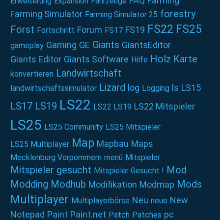
FAQ
Farming
Erweiterung
Expansion
Fahrzeuge
forestry
Farming Simulator
Farming Simulator 25
FS22
FS25
Forst
Forum
FS19
Fortschritt
FS17
Giants
Gaming
GE
GiantsEditor
gameplay
Holz
Karte
Giants Editor
Giants Software
Hilfe
Landwirtschaft
konvertieren
Lizard
log
ls
LS15
landwirtschaftssimulator
Logging
LS22
LS17
LS19
LS22 Mitspieler
LS22 LS19
LS25
LS25 Community
LS25 Mitspieler
Map
Mapbau
Maps
LS25 Multiplayer
Mecklenburg Vorpommern
menü
Mitspieler
Mitspieler gesucht
Mod
Mitspieler Gesucht !
Modding
Modhub
Mods
Modifikation
Modmap
Multiplayer
Neu
New
Multiplayerbörse
neue
Notepad
Paint
Paint.net
pc
Patch
Patches