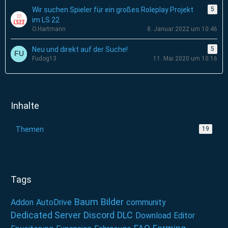
Wir suchen Spieler für ein großes Roleplay Projekt
5
im LS 22
O.Hartmann
8. Januar 2022 um 10:46
Neu und direkt auf der Suche!
5
Fudog13
11. Mai 2020 um 10:16
Inhalte
Themen
19
Tags
Baum
Bilder
Addon
AutoDrive
community
Dedicated Server
Discord
DLC
Download
Editor