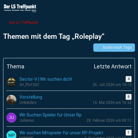
Der LS Treffpunkt
Themen mit dem Tag „Roleplay“
Suche nach Tags
Thema
Letzte Antwort
Sector-V | Wir suchen dich!
4
SV_Flo1502
26. Juli 2026 um 18:13
Vorstellung
8
Onkelzbro
16. Mai 2026 um 10:32
Wir Suchen Spieler für Unser Rp
Julianus
28. Februar 2026 um 00:11
Wir suchen Mitspieler für unser RP-Projekt
1