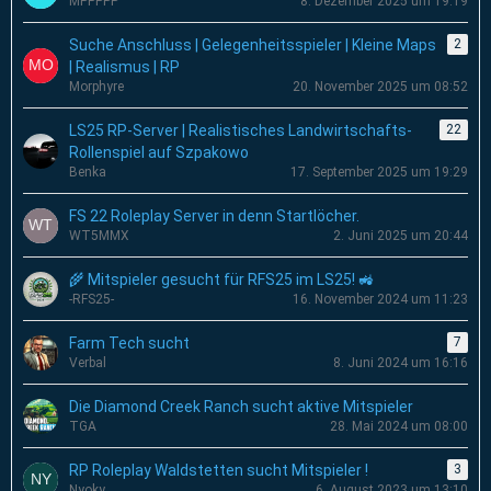
MPPPPP
8. Dezember 2025 um 19:19
Suche Anschluss | Gelegenheitsspieler | Kleine Maps
2
| Realismus | RP
Morphyre
20. November 2025 um 08:52
LS25 RP-Server | Realistisches Landwirtschafts-
22
Rollenspiel auf Szpakowo
Benka
17. September 2025 um 19:29
FS 22 Roleplay Server in denn Startlöcher.
WT5MMX
2. Juni 2025 um 20:44
🌾 Mitspieler gesucht für RFS25 im LS25! 🚜
-RFS25-
16. November 2024 um 11:23
Farm Tech sucht
7
Verbal
8. Juni 2024 um 16:16
Die Diamond Creek Ranch sucht aktive Mitspieler
TGA
28. Mai 2024 um 08:00
RP Roleplay Waldstetten sucht Mitspieler !
3
Nyoky
6. August 2023 um 13:10