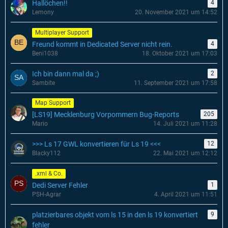
Hallöchen!!
4
Lemony
20. November 2021 um 14:52
Multiplayer Support
Freund kommt in Dedicated Server nicht rein.
4
Beni1038
18. Oktober 2021 um 17:03
Ich bin dann mal da ;)
2
Sambite
11. September 2021 um 17:58
Map Support
[LS19] Mecklenburg Vorpommern Bug-Reports
205
Mario
14. Juli 2021 um 11:28
>>> Ls 17 GWL konvertieren für Ls 19 <<<
12
Blacky112
22. Mai 2021 um 12:12
.xml & Co.
Dedi Server Fehler
1
PSH-Agrar
4. April 2021 um 11:51
platzierbares objekt vom ls 15 in den ls 19 konvertiert
9
fehler