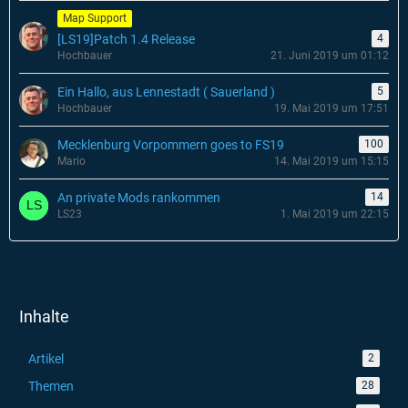
Map Support
[LS19]Patch 1.4 Release
4
Hochbauer
21. Juni 2019 um 01:12
Ein Hallo, aus Lennestadt ( Sauerland )
5
Hochbauer
19. Mai 2019 um 17:51
Mecklenburg Vorpommern goes to FS19
100
Mario
14. Mai 2019 um 15:15
An private Mods rankommen
14
LS23
1. Mai 2019 um 22:15
Inhalte
Artikel
2
Themen
28