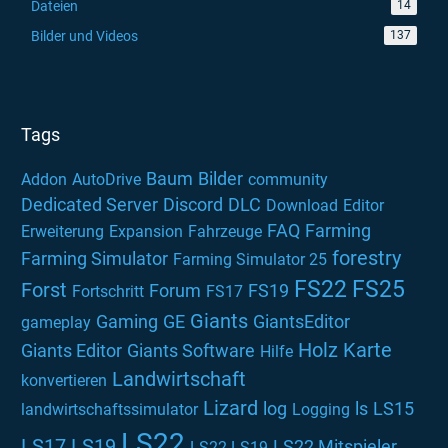
Dateien
14
Bilder und Videos
137
Tags
Baum
Bilder
Addon
AutoDrive
community
Dedicated Server
Discord
DLC
Download
Editor
FAQ
Farming
Erweiterung
Expansion
Fahrzeuge
forestry
Farming Simulator
Farming Simulator 25
FS22
FS25
Forst
Forum
FS19
Fortschritt
FS17
Giants
Gaming
GE
GiantsEditor
gameplay
Holz
Karte
Giants Editor
Giants Software
Hilfe
Landwirtschaft
konvertieren
Lizard
log
ls
LS15
landwirtschaftssimulator
Logging
LS22
LS17
LS19
LS22 Mitspieler
LS22 LS19