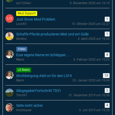
juli1234an
9. November 2020 um 16:14
Mod Support
Just Snow Mod Problem
1
Loco93
10. Oktober 2020 um 22:27
Schaffe Pferde produzieren Mist und evt Gülle
1
Sirolino
2. April 2020 um 18:20
Video
Euer eigene Name im Schlepper.....
4
Mario
6. Februar 2020 um 15:02
LS News
Strohbergung-Add-on für den LS19
13
Mario
23. Januar 2020 um 19:04
Silagegabel Fortschritt T031
2
Timo97
31. Dezember 2019 um 10:36
Seite nicht sicher
4
Hochbauer
5. Juli 2019 um 19:25