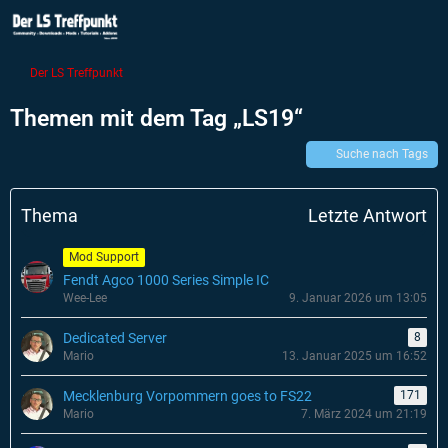
Der LS Treffpunkt
Themen mit dem Tag „LS19“
Suche nach Tags
Thema
Letzte Antwort
Mod Support
Fendt Agco 1000 Series Simple IC
Wee-Lee
9. Januar 2026 um 13:05
Dedicated Server
8
Mario
13. Januar 2025 um 16:52
Mecklenburg Vorpommern goes to FS22
171
Mario
7. März 2024 um 21:19