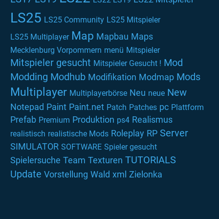
LS25
LS25 Community
LS25 Mitspieler
Map
Mapbau
Maps
LS25 Multiplayer
Mecklenburg Vorpommern
menü
Mitspieler
Mitspieler gesucht
Mod
Mitspieler Gesucht !
Modding
Modhub
Mods
Modifikation
Modmap
Multiplayer
New
Neu
Multiplayerbörse
neue
Notepad
Paint
Paint.net
pc
Patch
Patches
Plattform
Prefab
Produktion
Realismus
Premium
ps4
Server
Roleplay
RP
realistisch
realistische Mods
SIMULATOR
SOFTWARE
Spieler gesucht
TUTORIALS
Spielersuche
Team
Texturen
Update
Vorstellung
Wald
xml
Zielonka