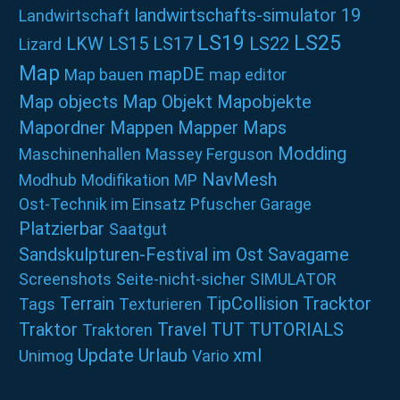
landwirtschafts-simulator 19
Landwirtschaft
LS19
LS25
LKW
LS15
LS17
LS22
Lizard
Map
mapDE
Map bauen
map editor
Map objects
Map Objekt
Mapobjekte
Mapordner
Mappen
Mapper
Maps
Modding
Maschinenhallen
Massey Ferguson
NavMesh
Modhub
Modifikation
MP
Ost-Technik im Einsatz
Pfuscher Garage
Platzierbar
Saatgut
Sandskulpturen-Festival im Ost
Savagame
Screenshots
Seite-nicht-sicher
SIMULATOR
Terrain
TipCollision
Tracktor
Tags
Texturieren
Traktor
Travel
TUT
TUTORIALS
Traktoren
Update
Urlaub
xml
Unimog
Vario