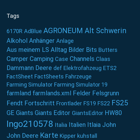
Tags
AGRONEUM Alt Schwerin
6170R
AdBlue
Alkohol
Anhänger
Anlage
Aus meinem LS Alltag
Bilder
Bits
Butters
Camper
Camping
Channels
Case
Claas
Dammann
Deere
def
Elektrofahzeug
ETS2
FactSheet
FactSheets
Fahrzeuge
Farming Simulator
Farming Simulator 19
farmland
farmlands.xml
Felder
Felsgrunn
FS25
Fendt
Fortschritt
Frontlader
FS19
FS22
GE
Giants
Giants Editor
HW80
GiantsEditor
Ingo210578
Italien
Itlaia
John
Italia
Karte
John Deere
Kipper
kuhstall