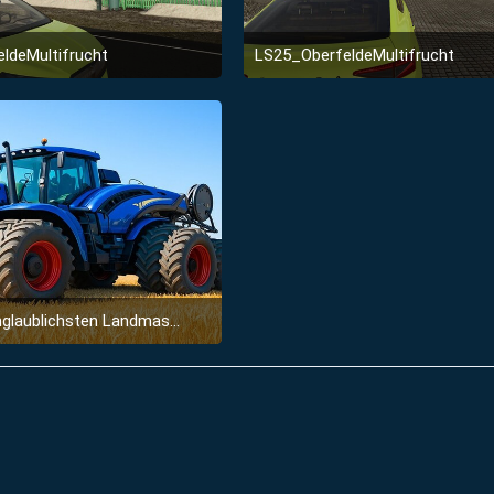
ldeMultifrucht
LS25_OberfeldeMultifrucht
2. Januar 2026 um 23:51
2. Januar 2026 um 23:5
ten Landmaschinen Die Auf Einem Anderen Level Sind
28. Juni 2025 um 11:54