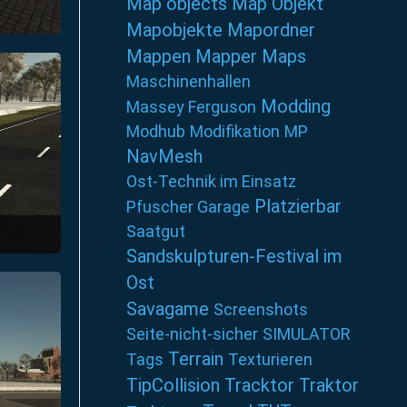
Map objects
Map Objekt
Mapobjekte
Mapordner
1
Mappen
Mapper
Maps
Maschinenhallen
Modding
Massey Ferguson
Modhub
Modifikation
MP
NavMesh
Ost-Technik im Einsatz
Platzierbar
Pfuscher Garage
Saatgut
Sandskulpturen-Festival im
1
Ost
Savagame
Screenshots
Seite-nicht-sicher
SIMULATOR
Terrain
Tags
Texturieren
TipCollision
Tracktor
Traktor