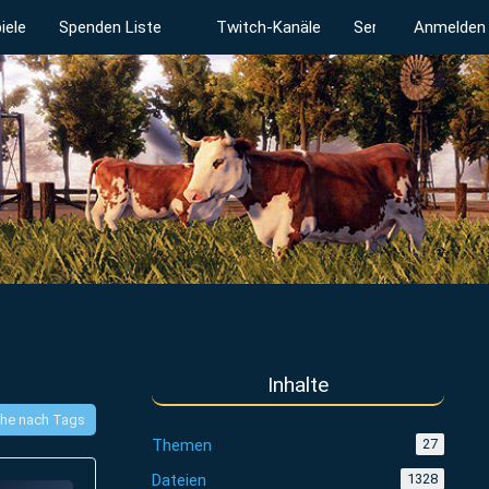
iele
Spenden Liste
Twitch-Kanäle
Serverstatus
Anmelden
Inhalte
he nach Tags
Themen
27
Dateien
1328