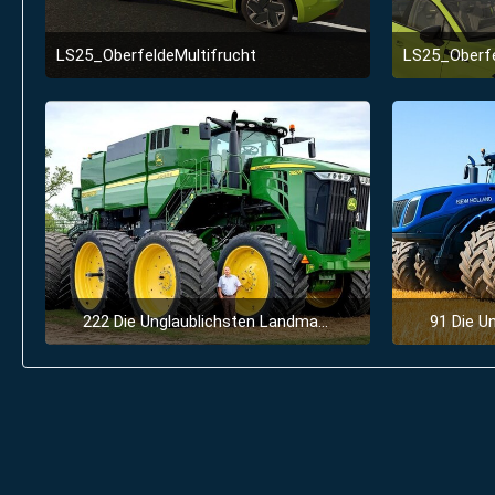
LS25_OberfeldeMultifrucht
LS25_Oberfe
2. Januar 2026 um 23:51
222 Die Unglaublichsten Landmaschinen Die Auf Einem Anderen Level Sind
91 Die Unglaublichs
28. Juni 2025 um 11:57