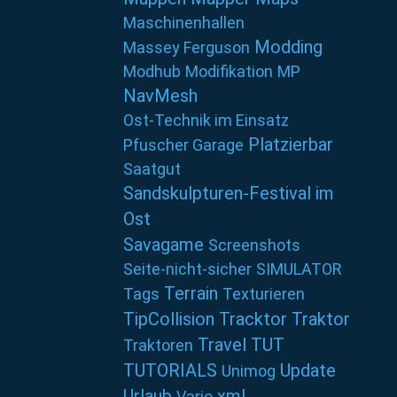
Maschinenhallen
Modding
Massey Ferguson
Modhub
Modifikation
MP
NavMesh
Ost-Technik im Einsatz
Platzierbar
Pfuscher Garage
Saatgut
Sandskulpturen-Festival im
Ost
Savagame
Screenshots
Seite-nicht-sicher
SIMULATOR
Terrain
Tags
Texturieren
TipCollision
Tracktor
Traktor
Travel
TUT
Traktoren
TUTORIALS
Update
Unimog
Urlaub
xml
Vario