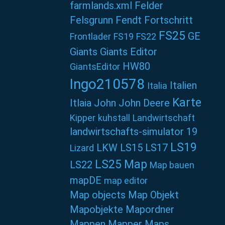
farmlands.xml
Felder
Felsgrunn
Fendt
Fortschritt
FS25
GE
Frontlader
FS19
FS22
Giants
Giants Editor
HW80
GiantsEditor
Ingo210578
Italien
Italia
Karte
Itlaia
John
John Deere
Kipper
kuhstall
Landwirtschaft
landwirtschafts-simulator 19
LS19
LKW
LS15
LS17
Lizard
LS25
Map
LS22
Map bauen
mapDE
map editor
Map objects
Map Objekt
Mapobjekte
Mapordner
Mappen
Mapper
Maps