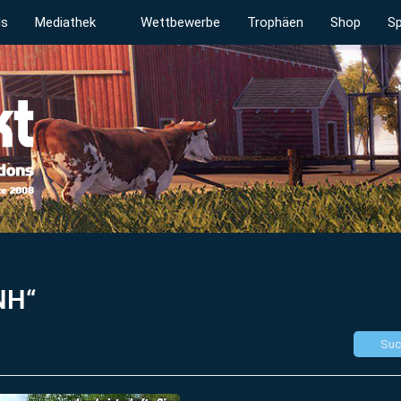
ds
Mediathek
Wettbewerbe
Trophäen
Shop
Sp
NH“
Suc