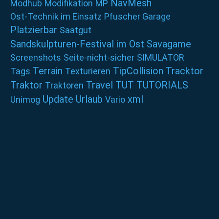
NavMesh
Modhub
Modifikation
MP
Ost-Technik im Einsatz
Pfuscher Garage
Platzierbar
Saatgut
Sandskulpturen-Festival im Ost
Savagame
Screenshots
Seite-nicht-sicher
SIMULATOR
Terrain
TipCollision
Tracktor
Tags
Texturieren
Traktor
Travel
TUT
TUTORIALS
Traktoren
Update
Urlaub
xml
Unimog
Vario