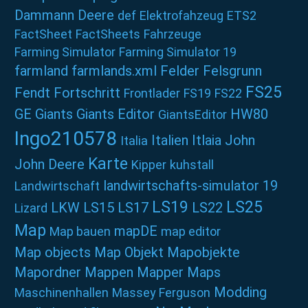
Dammann
Deere
def
Elektrofahzeug
ETS2
FactSheet
FactSheets
Fahrzeuge
Farming Simulator
Farming Simulator 19
farmland
farmlands.xml
Felder
Felsgrunn
FS25
Fendt
Fortschritt
Frontlader
FS19
FS22
GE
Giants
Giants Editor
HW80
GiantsEditor
Ingo210578
Italien
Itlaia
John
Italia
Karte
John Deere
Kipper
kuhstall
landwirtschafts-simulator 19
Landwirtschaft
LS19
LS25
LKW
LS15
LS17
LS22
Lizard
Map
mapDE
Map bauen
map editor
Map objects
Map Objekt
Mapobjekte
Mapordner
Mappen
Mapper
Maps
Modding
Maschinenhallen
Massey Ferguson