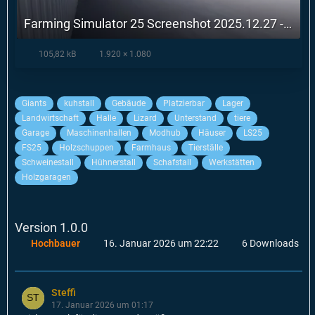
Farming Simulator 25 Screenshot 2025.12.27 - 10.55.43.06.webp
105,82 kB
1.920 × 1.080
Giants
kuhstall
Gebäude
Platzierbar
Lager
Landwirtschaft
Halle
Lizard
Unterstand
tiere
Garage
Maschinenhallen
Modhub
Häuser
LS25
FS25
Holzschuppen
Farmhaus
Tierställe
Schweinestall
Hühnerstall
Schafstall
Werkstätten
Holzgaragen
Version 1.0.0
Hochbauer
16. Januar 2026 um 22:22
6 Downloads
Steffi
17. Januar 2026 um 01:17