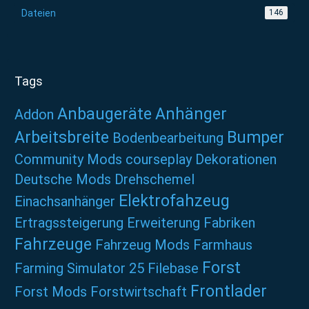
Dateien
146
Tags
Anbaugeräte
Anhänger
Addon
Arbeitsbreite
Bumper
Bodenbearbeitung
Community Mods
courseplay
Dekorationen
Deutsche Mods
Drehschemel
Elektrofahzeug
Einachsanhänger
Ertragssteigerung
Erweiterung
Fabriken
Fahrzeuge
Fahrzeug Mods
Farmhaus
Forst
Farming Simulator 25
Filebase
Frontlader
Forst Mods
Forstwirtschaft