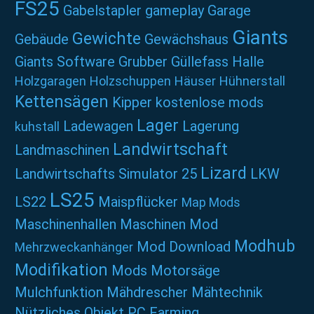
FS25
Gabelstapler
gameplay
Garage
Giants
Gewichte
Gebäude
Gewächshaus
Giants Software
Grubber
Güllefass
Halle
Holzgaragen
Holzschuppen
Häuser
Hühnerstall
Kettensägen
Kipper
kostenlose mods
Lager
Ladewagen
Lagerung
kuhstall
Landwirtschaft
Landmaschinen
Lizard
Landwirtschafts Simulator 25
LKW
LS25
LS22
Maispflücker
Map Mods
Maschinenhallen
Maschinen Mod
Modhub
Mod Download
Mehrzweckanhänger
Modifikation
Mods
Motorsäge
Mulchfunktion
Mähdrescher
Mähtechnik
Nützliches
Objekt
PC Farming