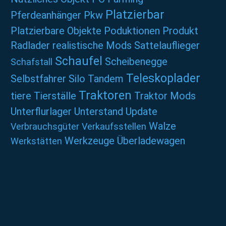
Platzierbar
Pferdeanhänger
Pkw
Platzierbare Objekte
Poduktionen
Produkt
Radlader
realistische Mods
Sattelauflieger
Schaufel
Scheibenegge
Schafstall
Teleskoplader
Selbstfahrer
Silo
Tandem
Traktoren
tiere
Tierställe
Traktor Mods
Unterflurlager
Unterstand
Update
Walze
Verbrauchsgüter
Verkaufsstellen
Werkzeuge
Überladewagen
Werkstätten