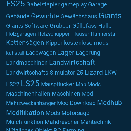
FS25
Gabelstapler
gameplay
Garage
Giants
Gewichte
Gebäude
Gewächshaus
Giants Software
Grubber
Güllefass
Halle
Holzgaragen
Holzschuppen
Häuser
Hühnerstall
Kettensägen
Kipper
kostenlose mods
Lager
Ladewagen
Lagerung
kuhstall
Landwirtschaft
Landmaschinen
Lizard
Landwirtschafts Simulator 25
LKW
LS25
LS22
Maispflücker
Map Mods
Maschinenhallen
Maschinen Mod
Modhub
Mod Download
Mehrzweckanhänger
Modifikation
Mods
Motorsäge
Mulchfunktion
Mähdrescher
Mähtechnik
Nützliches
Objekt
PC Farming