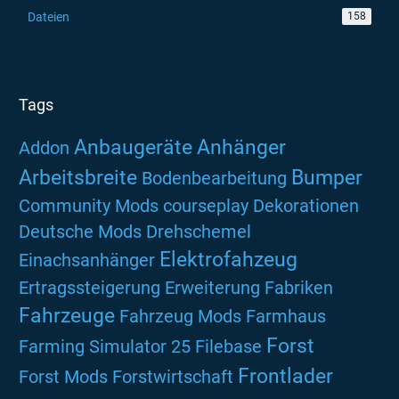
Dateien
158
Tags
Anbaugeräte
Anhänger
Addon
Arbeitsbreite
Bumper
Bodenbearbeitung
Community Mods
courseplay
Dekorationen
Deutsche Mods
Drehschemel
Elektrofahzeug
Einachsanhänger
Ertragssteigerung
Erweiterung
Fabriken
Fahrzeuge
Fahrzeug Mods
Farmhaus
Forst
Farming Simulator 25
Filebase
Frontlader
Forst Mods
Forstwirtschaft