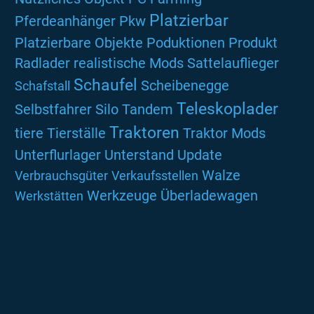
Platzierbar
Pferdeanhänger
Pkw
Platzierbare Objekte
Poduktionen
Produkt
Radlader
realistische Mods
Sattelauflieger
Schaufel
Scheibenegge
Schafstall
Teleskoplader
Selbstfahrer
Silo
Tandem
Traktoren
tiere
Tierställe
Traktor Mods
Unterflurlager
Unterstand
Update
Walze
Verbrauchsgüter
Verkaufsstellen
Werkzeuge
Überladewagen
Werkstätten