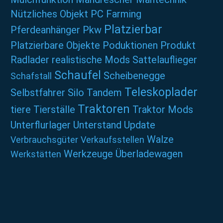
Nützliches
Objekt
PC Farming
Platzierbar
Pferdeanhänger
Pkw
Platzierbare Objekte
Poduktionen
Produkt
Radlader
realistische Mods
Sattelauflieger
Schaufel
Scheibenegge
Schafstall
Teleskoplader
Selbstfahrer
Silo
Tandem
Traktoren
tiere
Tierställe
Traktor Mods
Unterflurlager
Unterstand
Update
Walze
Verbrauchsgüter
Verkaufsstellen
Werkzeuge
Überladewagen
Werkstätten