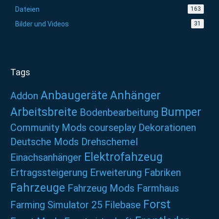
Dateien
163
Bilder und Videos
31
Tags
Anbaugeräte
Anhänger
Addon
Arbeitsbreite
Bumper
Bodenbearbeitung
Community Mods
courseplay
Dekorationen
Deutsche Mods
Drehschemel
Elektrofahzeug
Einachsanhänger
Ertragssteigerung
Erweiterung
Fabriken
Fahrzeuge
Fahrzeug Mods
Farmhaus
Forst
Farming Simulator 25
Filebase