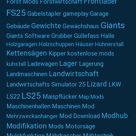
Frontlader
Forst Mods
Forstwirtschaft
FS25
Gabelstapler
gameplay
Garage
Giants
Gewichte
Gebäude
Gewächshaus
Giants Software
Grubber
Güllefass
Halle
Holzgaragen
Holzschuppen
Häuser
Hühnerstall
Kettensägen
Kipper
kostenlose mods
Lager
Ladewagen
Lagerung
kuhstall
Landwirtschaft
Landmaschinen
Lizard
Landwirtschafts Simulator 25
LKW
LS25
LS22
Maispflücker
Map Mods
Maschinenhallen
Maschinen Mod
Modhub
Mod Download
Mehrzweckanhänger
Modifikation
Mods
Motorsäge
Mulchfunktion
Mähdrescher
Mähtechnik