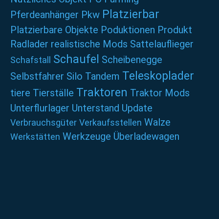
Platzierbar
Pferdeanhänger
Pkw
Platzierbare Objekte
Poduktionen
Produkt
Radlader
realistische Mods
Sattelauflieger
Schaufel
Scheibenegge
Schafstall
Teleskoplader
Selbstfahrer
Silo
Tandem
Traktoren
tiere
Tierställe
Traktor Mods
Unterflurlager
Unterstand
Update
Walze
Verbrauchsgüter
Verkaufsstellen
Werkzeuge
Überladewagen
Werkstätten