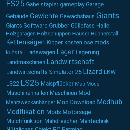
FS25
Gabelstapler
gameplay
Garage
Giants
Gewichte
Gebäude
Gewächshaus
Giants Software
Grubber
Güllefass
Halle
Holzgaragen
Holzschuppen
Häuser
Hühnerstall
Kettensägen
Kipper
kostenlose mods
Lager
Ladewagen
Lagerung
kuhstall
Landwirtschaft
Landmaschinen
Lizard
Landwirtschafts Simulator 25
LKW
LS25
LS22
Maispflücker
Map Mods
Maschinenhallen
Maschinen Mod
Modhub
Mod Download
Mehrzweckanhänger
Modifikation
Mods
Motorsäge
Mulchfunktion
Mähdrescher
Mähtechnik
Nützliches
Objekt
PC Farming