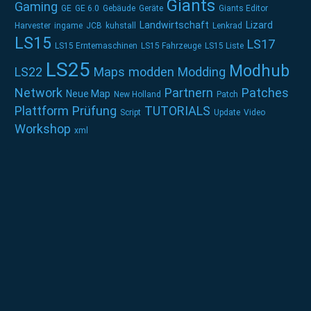
Giants
Gaming
GE
GE 6.0
Gebäude
Geräte
Giants Editor
Landwirtschaft
Lizard
Harvester
ingame
JCB
kuhstall
Lenkrad
LS15
LS17
LS15 Erntemaschinen
LS15 Fahrzeuge
LS15 Liste
LS25
Modhub
LS22
Maps
modden
Modding
Network
Partnern
Patches
Neue Map
New Holland
Patch
Plattform
Prüfung
TUTORIALS
Script
Update
Video
Workshop
xml