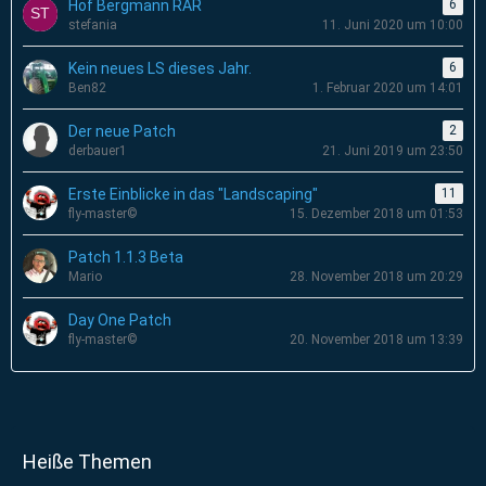
Hof Bergmann RAR
6
stefania
11. Juni 2020 um 10:00
Kein neues LS dieses Jahr.
6
Ben82
1. Februar 2020 um 14:01
Der neue Patch
2
derbauer1
21. Juni 2019 um 23:50
Erste Einblicke in das "Landscaping"
11
fly-master©
15. Dezember 2018 um 01:53
Patch 1.1.3 Beta
Mario
28. November 2018 um 20:29
Day One Patch
fly-master©
20. November 2018 um 13:39
Heiße Themen