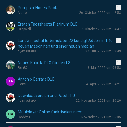
Pumps n' Hoses Pack
1
Mario
26. Oktober 2022 um 12:53
Ersten Factsheets Platinum DLC
Dropwell
7. Oktober 2022 um 14:47
Landwirtschafts-Simulator 22 kündigt Addon mit 40
1
neuen Maschinen und einer neuen Map an
fly-master©
24. Juli 2022 um 12:49
Neues Kubota DLC für den LS.
1
Ben82
18. Mai 2022 um 08:53
Antonio Carrara DLC
Tami
4. April 2022 um 14:21
Downloadversion und Patch 1.0
fly-master©
22. November 2021 um 20:20
Multiplayer Online funktioniert nicht.
Daddy_P
3. November 2021 um 16:35