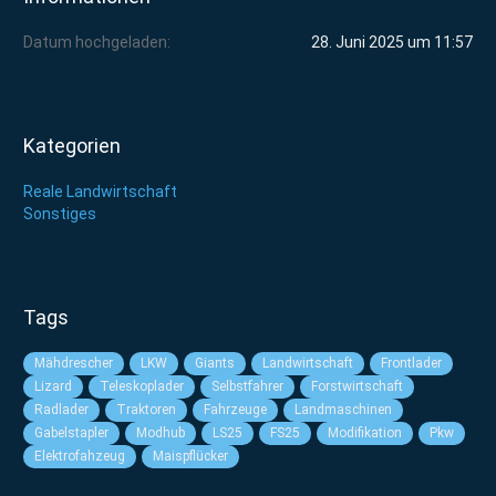
Datum hochgeladen
28. Juni 2025 um 11:57
Kategorien
Reale Landwirtschaft
Sonstiges
Tags
Mähdrescher
LKW
Giants
Landwirtschaft
Frontlader
Lizard
Teleskoplader
Selbstfahrer
Forstwirtschaft
Radlader
Traktoren
Fahrzeuge
Landmaschinen
Gabelstapler
Modhub
LS25
FS25
Modifikation
Pkw
Elektrofahzeug
Maispflücker