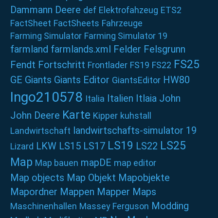
Dammann
Deere
def
Elektrofahzeug
ETS2
FactSheet
FactSheets
Fahrzeuge
Farming Simulator
Farming Simulator 19
farmland
farmlands.xml
Felder
Felsgrunn
FS25
Fendt
Fortschritt
Frontlader
FS19
FS22
GE
Giants
Giants Editor
HW80
GiantsEditor
Ingo210578
Italien
Itlaia
John
Italia
Karte
John Deere
Kipper
kuhstall
landwirtschafts-simulator 19
Landwirtschaft
LS19
LS25
LKW
LS15
LS17
LS22
Lizard
Map
mapDE
Map bauen
map editor
Map objects
Map Objekt
Mapobjekte
Mapordner
Mappen
Mapper
Maps
Modding
Maschinenhallen
Massey Ferguson