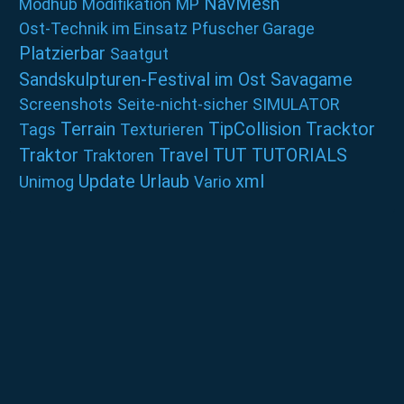
NavMesh
Modhub
Modifikation
MP
Ost-Technik im Einsatz
Pfuscher Garage
Platzierbar
Saatgut
Sandskulpturen-Festival im Ost
Savagame
Screenshots
Seite-nicht-sicher
SIMULATOR
Terrain
TipCollision
Tracktor
Tags
Texturieren
Traktor
Travel
TUT
TUTORIALS
Traktoren
Update
Urlaub
xml
Unimog
Vario