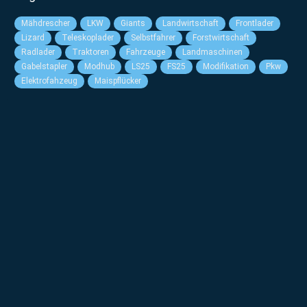
Mähdrescher
LKW
Giants
Landwirtschaft
Frontlader
Lizard
Teleskoplader
Selbstfahrer
Forstwirtschaft
Radlader
Traktoren
Fahrzeuge
Landmaschinen
Gabelstapler
Modhub
LS25
FS25
Modifikation
Pkw
Elektrofahzeug
Maispflücker