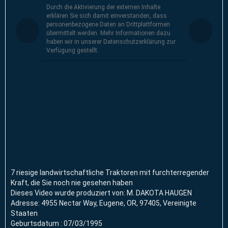
Durch die Aktivierung der externen Inhalte
erklären Sie sich damit einverstanden, dass
personenbezogene Daten an Drittplattformen
übermittelt werden. Mehr Informationen dazu
haben wir in unserer Datenschutzerklärung zur
Verfügung gestellt.
7 riesige landwirtschaftliche Traktoren mit furchterregender
Kraft, die Sie noch nie gesehen haben
Dieses Video wurde produziert von: M. DAKOTA HAUGEN
Adresse: 4955 Nectar Way, Eugene, OR, 97405, Vereinigte
Staaten
Geburtsdatum : 07/03/1995