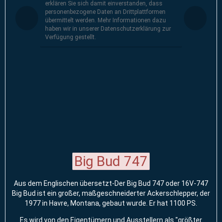
erklären Sie sich damit einverstanden, dass
personenbezogene Daten an Drittplattformen
übermittelt werden. Mehr Informationen dazu
haben wir in unserer Datenschutzerklärung zur
Verfügung gestellt.
Big Bud 747
Aus dem Englischen übersetzt-Der Big Bud 747 oder 16V-747
Big Bud ist ein großer, maßgeschneiderter Ackerschlepper, der
1977 in Havre, Montana, gebaut wurde. Er hat 1100 PS.
Es wird von den Eigentümern und Ausstellern als "größter