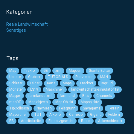
Kategorien
Reale Landwirtschaft
Sonstiges
Tags
Map
Traktor
GE
xml
Mappen
Giants Editor
Update
Grubber
TUTORIALS
Platzierbar
MAN
Schlüter
Felder
Karte
Maps
Tracktor
BigBud
Monster
LS19
Maschinen
landwirtschafts-simulator 19
Mapper
farmlands.xml
farmland
Bits
Channels
mapDE
Map objects
Map Objekt
Mapobjekte
TipCollision
NavMesh
Felsgrunn
Savagame
Terrain
Mapordner
TUT
Alkohol
Cameco
Gigant
Feldern
PS
Arbeitsbreite
Einsatzgewicht
Räder
Ackerschlepper