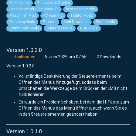
Modifikation
Platzierbare Objekte
Landwirtschafts Simulator 25
kostenlose mods
Maschinen Mod
PC Farming
Traktor Mods
Fahrzeug Mods
Filebase
Mod Download
Forst Mods
Community Mods
Deutsche Mods
DDR Mods
Version 1.0.2.0
Hochbauer
6. Juni 2026 um 07:55
2 Downloads
Version 1.0.2.0
Vollständige Deaktivierung der Steuerelemente beim
Öffnen des Menüs hinzugefügt, sodass beim
Umschalten die Werkzeuge beim Drücken der LMB nicht
funktionieren.
Es wurde ein Problem behoben, bei dem die H-Taste zum
Öffnen des Menüs das Menü öffnete, auch wenn Sie es
in den Steuerelementen geändert haben
Version 1.0.1.0