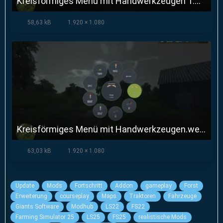
Kreisförmiges Menü mit Handwerkzeugen 1.webp
58,63 kB
1.920 × 1.080
Kreisförmiges Menü mit Handwerkzeugen.webp
63,03 kB
1.920 × 1.080
Update
Mods
Fortschritt
Addon
gameplay
Forst
Erweiterung
courseplay
Maps
Traktoren
Fahrzeuge
Giants Software
Modhub
LS22
FS22
Farming Simulator 25
LS25
FS25
realistische Mods