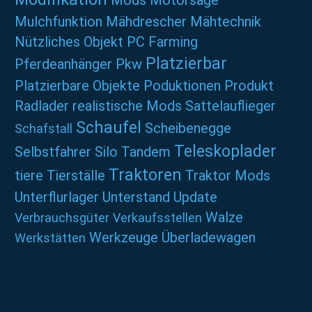
Mods
Motorsäge
Mulchfunktion
Mähdrescher
Mähtechnik
Nützliches
Objekt
PC Farming
Platzierbar
Pferdeanhänger
Pkw
Platzierbare Objekte
Poduktionen
Produkt
Radlader
realistische Mods
Sattelauflieger
Schaufel
Scheibenegge
Schafstall
Teleskoplader
Selbstfahrer
Silo
Tandem
Traktoren
tiere
Tierställe
Traktor Mods
Unterflurlager
Unterstand
Update
Walze
Verbrauchsgüter
Verkaufsstellen
Werkzeuge
Überladewagen
Werkstätten