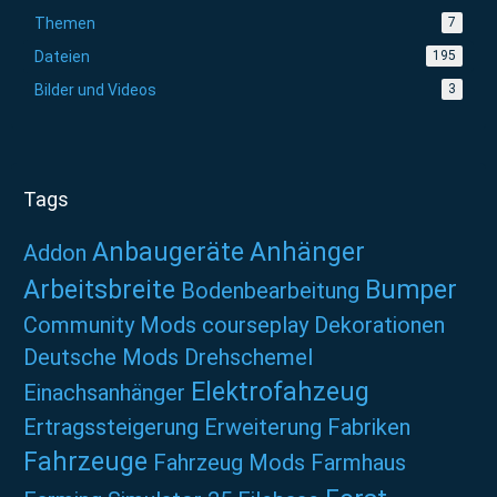
Themen
7
Dateien
195
Bilder und Videos
3
Tags
Anbaugeräte
Anhänger
Addon
Arbeitsbreite
Bumper
Bodenbearbeitung
Community Mods
courseplay
Dekorationen
Deutsche Mods
Drehschemel
Elektrofahzeug
Einachsanhänger
Ertragssteigerung
Erweiterung
Fabriken
Fahrzeuge
Fahrzeug Mods
Farmhaus