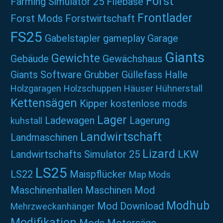
Forst
Farming Simulator 25
Filebase
Frontlader
Forst Mods
Forstwirtschaft
FS25
Gabelstapler
gameplay
Garage
Giants
Gewichte
Gebäude
Gewächshaus
Giants Software
Grubber
Güllefass
Halle
Holzgaragen
Holzschuppen
Häuser
Hühnerstall
Kettensägen
Kipper
kostenlose mods
Lager
Ladewagen
Lagerung
kuhstall
Landwirtschaft
Landmaschinen
Lizard
Landwirtschafts Simulator 25
LKW
LS25
LS22
Maispflücker
Map Mods
Maschinenhallen
Maschinen Mod
Modhub
Mod Download
Mehrzweckanhänger
Modifikation