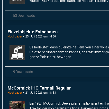
wurde. Das Ziel besteht darin, die Mod am Laufen z
Fehler zu beheben und bei Bedarf Verbesserungen
vorzunehmen.
53 Downloads
Einzelobjekte Entnehmen
Hochbauer
25. Juli 2026 um 14:50
Es bedeutet, dass du einzelne Teile von einer voll
Palette herunternehmen kannst, anstatt immer gle
ganze Palette zu bewegen.
9 Downloads
McCormick IHC Farmall Regular
Hochbauer
21. Juli 2026 um 18:33
Ein 1924 McCormick Deering International ist ein hi
Traktor, der von der International Harvester Compa