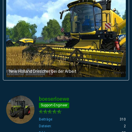
New Holland Drescher bei der Arbeit
19. September 2014 um 11:48
boeserloewe
Support-Engineer
Beiträge
310
Dateien
2