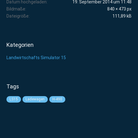
Datum hochgeladen
19. September 2014 um 11:48
Bildmaße
840 × 473 px
Dateigröße
111,89 kB
Kategorien
Landwirtschafts Simulator 15
Tags
LS15
Ladewagen
H-490