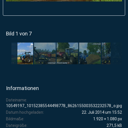
Bild 1 von 7
Informationen
Dateiname
10549197_10152385544498778_8626155003532232578_o.jpg
Datum hochgeladen
22. Juli 2014 um 15:52
Bildmaße
1.920 × 1.080 px
Dateigröße
271,5 kB