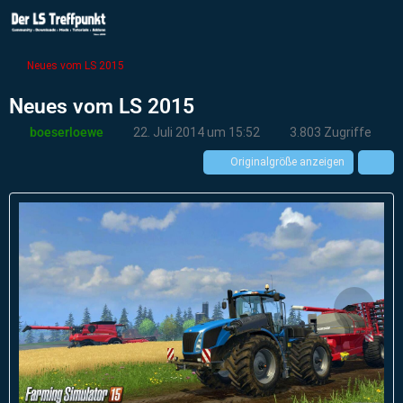
Neues vom LS 2015
Neues vom LS 2015
boeserloewe
22. Juli 2014 um 15:52
3.803 Zugriffe
Originalgröße anzeigen