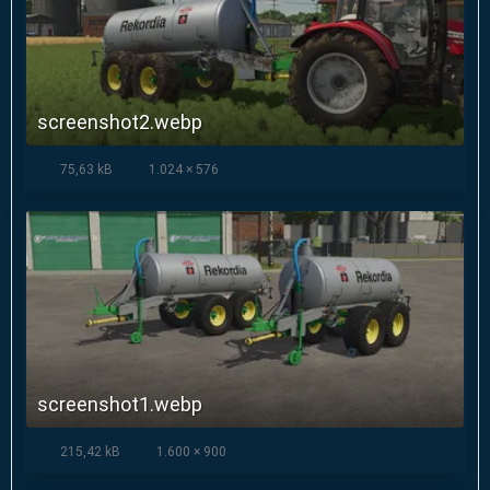
screenshot2.webp
75,63 kB
1.024 × 576
screenshot1.webp
215,42 kB
1.600 × 900