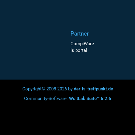
Partner
CompiWare
ls portal
Copyright© 2008-2026 by
der-ls-treffpunkt.de
Community-Software:
WoltLab Suite™ 6.2.6