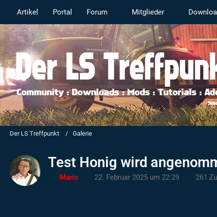
Artikel
Portal
Forum
Mitglieder
Downloa
Der LS Treffpunkt
Galerie
Test Honig wird angenom
Mario
22. Februar 2025 um 22:29
261 Zu