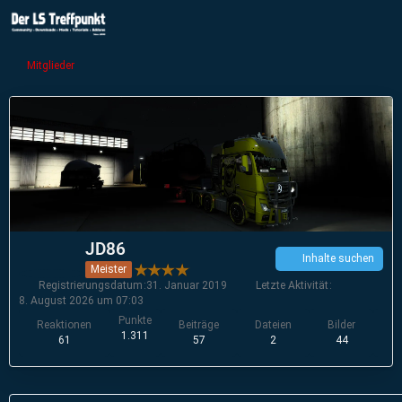
Mitglieder
JD86
Inhalte suchen
Meister
Registrierungsdatum
31. Januar 2019
Letzte Aktivität
8. August 2026 um 07:03
Punkte
Reaktionen
Beiträge
Dateien
Bilder
V
1.311
61
57
2
44