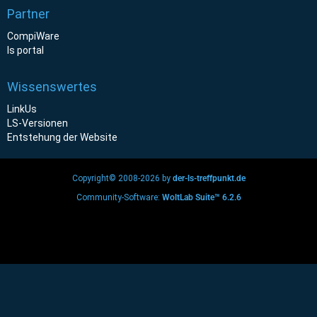
Partner
CompiWare
ls portal
Wissenswertes
LinkUs
LS-Versionen
Entstehung der Website
Copyright© 2008-2026 by
der-ls-treffpunkt.de
Community-Software:
WoltLab Suite™ 6.2.6