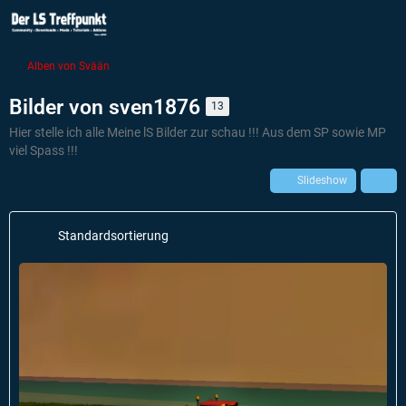
Alben von Svään
Bilder von sven1876
13
Hier stelle ich alle Meine lS Bilder zur schau !!! Aus dem SP sowie MP
viel Spass !!!
Slideshow
Standardsortierung