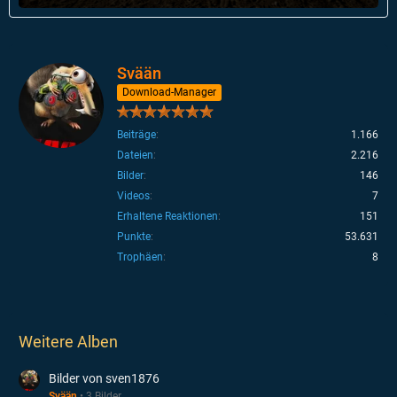
12. Juni 2017 um 14:31
Svään
Download-Manager
Beiträge
1.166
Dateien
2.216
Bilder
146
Videos
7
Erhaltene Reaktionen
151
Punkte
53.631
Trophäen
8
Weitere Alben
Bilder von sven1876
Svään
3 Bilder