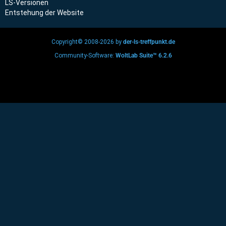
LS-Versionen
Entstehung der Website
Copyright© 2008-2026 by
der-ls-treffpunkt.de
Community-Software:
WoltLab Suite™ 6.2.6