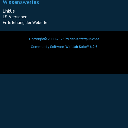
Wissenswertes
LinkUs
LS-Versionen
Entstehung der Website
Copyright© 2008-2026 by
der-ls-treffpunkt.de
Community-Software:
WoltLab Suite™ 6.2.6