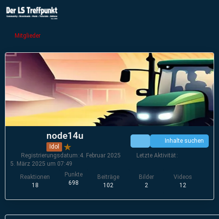
Mitglieder
node14u
Inhalte suchen
Idol
Registrierungsdatum
4. Februar 2025
Letzte Aktivität
5. März 2025 um 07:49
Punkte
Reaktionen
Beiträge
Bilder
Videos
698
18
102
2
12