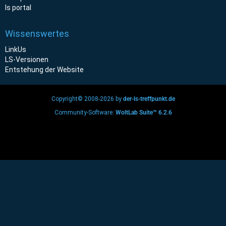
ls portal
Wissenswertes
LinkUs
LS-Versionen
Entstehung der Website
Copyright© 2008-2026 by
der-ls-treffpunkt.de
Community-Software:
WoltLab Suite™ 6.2.6