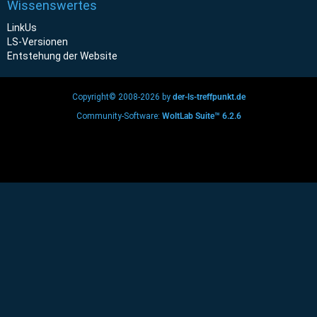
Wissenswertes
LinkUs
LS-Versionen
Entstehung der Website
Copyright© 2008-2026 by
der-ls-treffpunkt.de
Community-Software:
WoltLab Suite™ 6.2.6