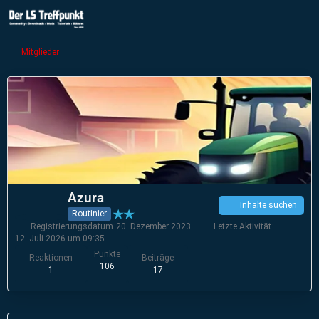
Mitglieder
Azura
Inhalte suchen
Routinier
Registrierungsdatum
20. Dezember 2023
Letzte Aktivität
12. Juli 2026 um 09:35
Punkte
Reaktionen
Beiträge
106
1
17