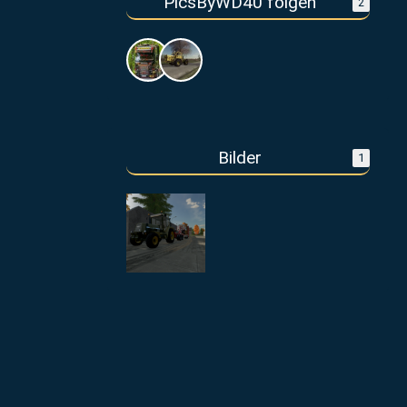
PicsByWD40 folgen
2
Bilder
1