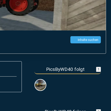
Inhalte suchen
PicsByWD40 folgt
1