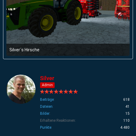
Silver´s Hirsche
31. Mai 2014 um 08:58
Silver
Admin
Beiträge
618
Dateien
41
Bilder
15
Erhaltene Reaktionen
110
Punkte
4.480