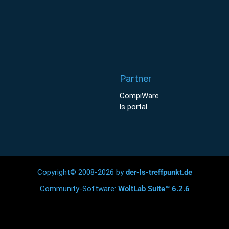
Partner
CompiWare
ls portal
Copyright© 2008-2026 by
der-ls-treffpunkt.de
Community-Software:
WoltLab Suite™ 6.2.6