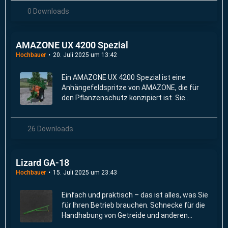
oder ein Modell der Sähmaschine hin.
0 Downloads
AMAZONE UX 4200 Spezial
Hochbauer
20. Juli 2025 um 13:42
Ein AMAZONE UX 4200 Spezial ist eine
Anhängefeldspritze von AMAZONE, die für
den Pflanzenschutz konzipiert ist. Sie
zeichnet sich durch ein Tankvolumen von
4.200 Litern und eine robuste,
bedienungsfreundliche Bauweise aus.
26 Downloads
Lizard GA-18
Hochbauer
15. Juli 2025 um 23:43
Einfach und praktisch – das ist alles, was Sie
für Ihren Betrieb brauchen. Schnecke für die
Handhabung von Getreide und anderen
Produkten.18 m lang für komfortables