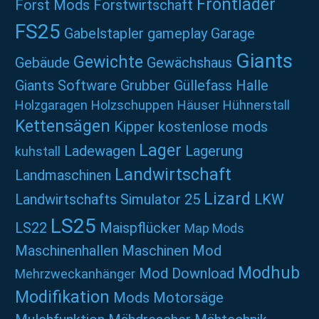
Frontlader
Forst Mods
Forstwirtschaft
FS25
Gabelstapler
gameplay
Garage
Giants
Gewichte
Gebäude
Gewächshaus
Giants Software
Grubber
Güllefass
Halle
Holzgaragen
Holzschuppen
Häuser
Hühnerstall
Kettensägen
Kipper
kostenlose mods
Lager
Ladewagen
Lagerung
kuhstall
Landwirtschaft
Landmaschinen
Lizard
Landwirtschafts Simulator 25
LKW
LS25
LS22
Maispflücker
Map Mods
Maschinenhallen
Maschinen Mod
Modhub
Mod Download
Mehrzweckanhänger
Modifikation
Mods
Motorsäge