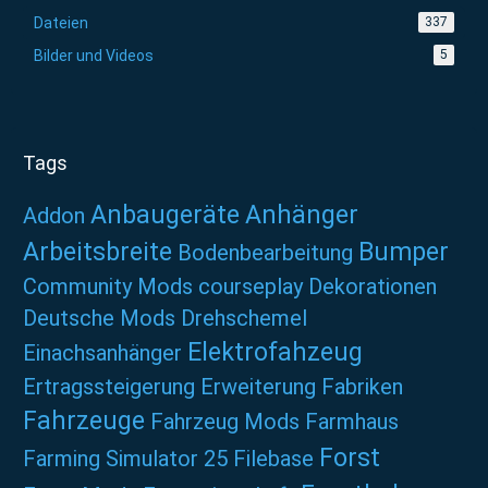
Dateien
337
Bilder und Videos
5
Tags
Anbaugeräte
Anhänger
Addon
Arbeitsbreite
Bumper
Bodenbearbeitung
Community Mods
courseplay
Dekorationen
Deutsche Mods
Drehschemel
Elektrofahzeug
Einachsanhänger
Ertragssteigerung
Erweiterung
Fabriken
Fahrzeuge
Fahrzeug Mods
Farmhaus
Forst
Farming Simulator 25
Filebase