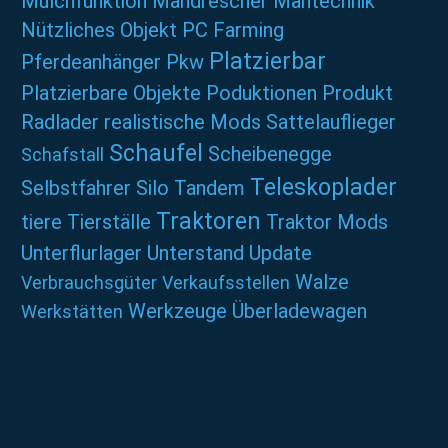
Mulchfunktion
Mähdrescher
Mähtechnik
Nützliches
Objekt
PC Farming
Platzierbar
Pferdeanhänger
Pkw
Platzierbare Objekte
Poduktionen
Produkt
Radlader
realistische Mods
Sattelauflieger
Schaufel
Scheibenegge
Schafstall
Teleskoplader
Selbstfahrer
Silo
Tandem
Traktoren
tiere
Tierställe
Traktor Mods
Unterflurlager
Unterstand
Update
Walze
Verbrauchsgüter
Verkaufsstellen
Werkzeuge
Überladewagen
Werkstätten