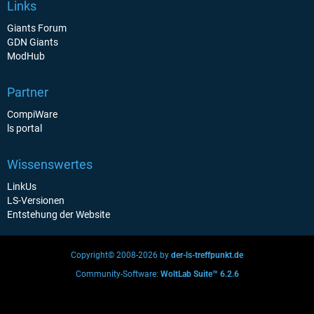
Links
Giants Forum
GDN Giants
ModHub
Partner
CompiWare
ls portal
Wissenswertes
LinkUs
LS-Versionen
Entstehung der Website
Copyright© 2008-2026 by
der-ls-treffpunkt.de
Community-Software:
WoltLab Suite™ 6.2.6