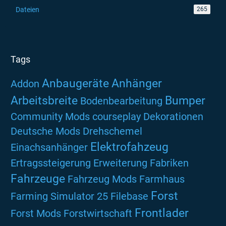
Dateien
265
Tags
Anbaugeräte
Anhänger
Addon
Arbeitsbreite
Bumper
Bodenbearbeitung
Community Mods
courseplay
Dekorationen
Deutsche Mods
Drehschemel
Elektrofahzeug
Einachsanhänger
Ertragssteigerung
Erweiterung
Fabriken
Fahrzeuge
Fahrzeug Mods
Farmhaus
Forst
Farming Simulator 25
Filebase
Frontlader
Forst Mods
Forstwirtschaft