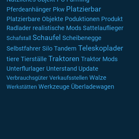
Platzierbar
Pferdeanhänger
Pkw
Platzierbare Objekte
Poduktionen
Produkt
Radlader
realistische Mods
Sattelauflieger
Schaufel
Scheibenegge
Schafstall
Teleskoplader
Selbstfahrer
Silo
Tandem
Traktoren
tiere
Tierställe
Traktor Mods
Unterflurlager
Unterstand
Update
Walze
Verbrauchsgüter
Verkaufsstellen
Werkzeuge
Überladewagen
Werkstätten