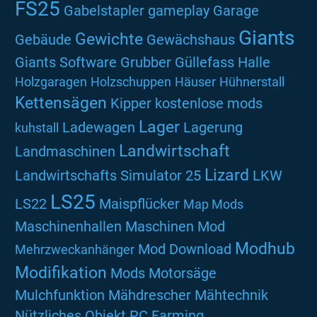
FS25
Gabelstapler
gameplay
Garage
Giants
Gewichte
Gebäude
Gewächshaus
Giants Software
Grubber
Güllefass
Halle
Holzgaragen
Holzschuppen
Häuser
Hühnerstall
Kettensägen
Kipper
kostenlose mods
Lager
Ladewagen
Lagerung
kuhstall
Landwirtschaft
Landmaschinen
Lizard
Landwirtschafts Simulator 25
LKW
LS25
LS22
Maispflücker
Map Mods
Maschinenhallen
Maschinen Mod
Modhub
Mod Download
Mehrzweckanhänger
Modifikation
Mods
Motorsäge
Mulchfunktion
Mähdrescher
Mähtechnik
Nützliches
Objekt
PC Farming