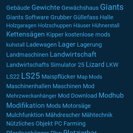
Giants
Gewichte
Gebäude
Gewächshaus
Giants Software
Grubber
Güllefass
Halle
Holzgaragen
Holzschuppen
Häuser
Hühnerstall
Kettensägen
Kipper
kostenlose mods
Lager
Ladewagen
Lagerung
kuhstall
Landwirtschaft
Landmaschinen
Lizard
Landwirtschafts Simulator 25
LKW
LS25
LS22
Maispflücker
Map Mods
Maschinenhallen
Maschinen Mod
Modhub
Mod Download
Mehrzweckanhänger
Modifikation
Mods
Motorsäge
Mulchfunktion
Mähdrescher
Mähtechnik
Nützliches
Objekt
PC Farming
Platzierbar
Pferdeanhänger
Pkw