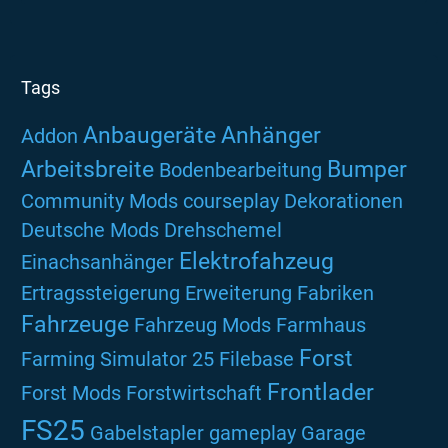
Tags
Anbaugeräte
Anhänger
Addon
Arbeitsbreite
Bumper
Bodenbearbeitung
Community Mods
courseplay
Dekorationen
Deutsche Mods
Drehschemel
Elektrofahzeug
Einachsanhänger
Ertragssteigerung
Erweiterung
Fabriken
Fahrzeuge
Fahrzeug Mods
Farmhaus
Forst
Farming Simulator 25
Filebase
Frontlader
Forst Mods
Forstwirtschaft
FS25
Gabelstapler
gameplay
Garage