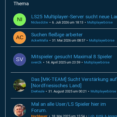
Thema
LS25 Multiplayer-Server sucht neue La
NIclasdctw
6. Juli 2026 um 18:13
Multiplayerbörse
Suchen fleißige arbeiter
AckerMafia
31. Mai 2026 um 08:57
Multiplayerbörse
Mitspieler gesucht Maximal 8 Spieler
sven2k
14. April 2025 um 23:59
Multiplayerbörse
Das [MK-TEAM] Sucht Verstärkung auf
[Nordfriesisches Land]
DieKeule
31. August 2025 um 00:21
Multiplayerbörse
Mal an alle User/LS Spieler hier im
Forum.
Hochbauer
18. Mai 2025 um 15:54
Lob, Kritik & Anre