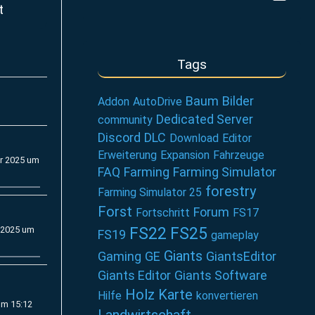
t
Tags
Baum
Bilder
Addon
AutoDrive
Dedicated Server
community
Discord
DLC
Download
Editor
Erweiterung
Expansion
Fahrzeuge
r 2025 um
FAQ
Farming
Farming Simulator
forestry
Farming Simulator 25
Forst
Forum
Fortschritt
FS17
 2025 um
FS22
FS25
FS19
gameplay
Giants
Gaming
GE
GiantsEditor
Giants Editor
Giants Software
Holz
Karte
Hilfe
konvertieren
um 15:12