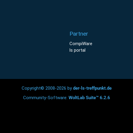
Partner
CompiWare
ls portal
Copyright© 2008-2026 by
der-ls-treffpunkt.de
Community-Software:
WoltLab Suite™ 6.2.6