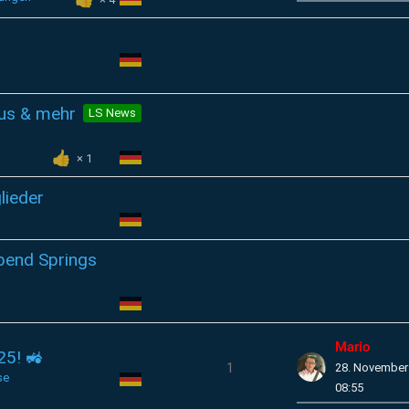
us & mehr
LS News
1
lieder
bend Springs
Mario
25! 🚜
1
28. November
se
08:55