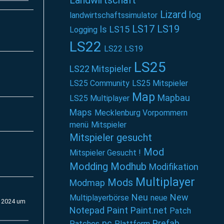
Landwirtschaft
Lizard
log
landwirtschaftssimulator
LS17
LS19
ls
LS15
Logging
LS22
LS22 LS19
LS25
LS22 Mitspieler
LS25 Community
LS25 Mitspieler
Map
Mapbau
LS25 Multiplayer
Maps
Mecklenburg Vorpommern
menü
Mitspieler
Mitspieler gesucht
Mod
Mitspieler Gesucht !
Modding
Modhub
Modifikation
Multiplayer
Mods
Modmap
Neu
New
Multiplayerbörse
neue
 2024 um
Notepad
Paint
Paint.net
Patch
pc
Prefab
Patches
Plattform