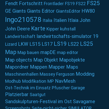
FS25
Fendt
Fortschritt
Frontlader
FS19
FS22
GE
Giants
Giants Editor
HW80
GiantsEditor
Ingo210578
Italien
Itlaia
John
Italia
Karte
John Deere
Kipper
kuhstall
landwirtschafts-simulator 19
Landwirtschaft
LS19
LS25
LKW
LS15
LS17
LS22
Lizard
Map
mapDE
Map bauen
map editor
Map objects
Map Objekt
Mapobjekte
Mapordner
Mappen
Mapper
Maps
Modding
Maschinenhallen
Massey Ferguson
NavMesh
Modhub
Modifikation
MP
Ost-Technik im Einsatz
Pfuscher Garage
Platzierbar
Saatgut
Sandskulpturen-Festival im Ost
Savagame
Screenshots
Seite-nicht-sicher
SIMULATOR