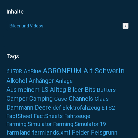
Inhalte
Bilder und Videos
9
Tags
AGRONEUM Alt Schwerin
6170R
AdBlue
Alkohol
Anhänger
Anlage
Aus meinem LS Alltag
Bilder
Bits
Butters
Camper
Camping
Channels
Case
Claas
Dammann
Deere
def
Elektrofahzeug
ETS2
FactSheet
FactSheets
Fahrzeuge
Farming Simulator
Farming Simulator 19
farmland
farmlands.xml
Felder
Felsgrunn