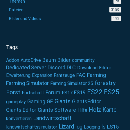
Themen
75
Dateien
3150
Bilder und Videos
132
Tags
Baum
Bilder
Addon
AutoDrive
community
Dedicated Server
Discord
DLC
Download
Editor
FAQ
Farming
Erweiterung
Expansion
Fahrzeuge
forestry
Farming Simulator
Farming Simulator 25
FS22
FS25
Forst
Forum
FS19
Fortschritt
FS17
Giants
Gaming
GE
GiantsEditor
gameplay
Holz
Karte
Giants Editor
Giants Software
Hilfe
Landwirtschaft
konvertieren
Lizard
log
ls
LS15
landwirtschaftssimulator
Logging