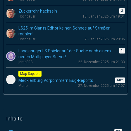
Zuckerrohr häckseln
3
Hochbauer
18. Januar 2026 um 19:01
LS25 im Giants Editor keinen Schnee auf Straßen
mahlen!
Hochbauer
2. Januar 2026 um 23:06
Langjähriger LS Spieler auf der Suche nach einem
1
neuen Multiplayer Server!
jameS0S
22. Dezember 2025 um 21:33
Map Support
Mecklenburg Vorpommern Bug-Reports
602
Mario
27. November 2025 um 17:07
Inhalte