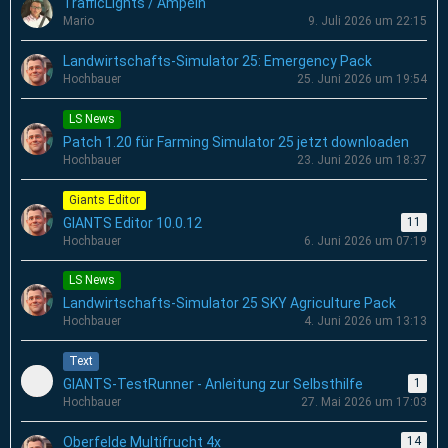
TrafficLights / Ampeln
Mario
9. Juli 2026 um 22:15
Landwirtschafts-Simulator 25: Emergency Pack
Hochbauer
25. Juni 2026 um 19:54
LS News
Patch 1.20 für Farming Simulator 25 jetzt downloaden
Hochbauer
23. Juni 2026 um 18:37
Giants Editor
GIANTS Editor 10.0.12
11
Hochbauer
6. Juni 2026 um 07:19
LS News
Landwirtschafts-Simulator 25 SKY Agriculture Pack
Hochbauer
4. Juni 2026 um 13:13
Text
GIANTS-TestRunner - Anleitung zur Selbsthilfe
1
Hochbauer
27. Mai 2026 um 17:03
Oberfelde Multifrucht 4x
14