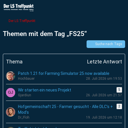
Der LS Treffpunkt
Themen mit dem Tag „FS25“
Suche nach Tags
Thema
Letzte Antwort
Patch 1.21 for Farming Simulator 25 now available
Hochbauer
28. Juli 2026 um 19:53
Wir starten ein neues Projekt
5
Gjardiun
26. Juli 2026 um 21:57
Hofgemeinschaft 25 - Farmer gesucht - Alle DLC's +
2
Mod's
Dr_Floh
19. Juli 2026 um 12:18