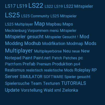
LS22
LS17
LS19
LS22 Mitspieler
LS22 LS19
LS25
LS25 Community
LS25 Mitspieler
Map
Mapbau
Maps
LS25 Multiplayer
Mecklenburg Vorpommern
menü
Mitspieler
Mitspieler gesucht
Mod
Mitspieler Gesucht !
Modding
Modhub
Mods
Modifikation
Modmap
Multiplayer
Neu
New
Multiplayerbörse
neue
Notepad
Paint
Paint.net
pc
Patch
Patches
Prefab
Produktion
Plattform
Premium
ps4
Realismus
Roleplay
RP
realistisch
realistische Mods
Server
SIMULATOR
SOFTWARE
Spieler gesucht
TUTORIALS
Spielersuche
Team
Texturen
Update
Vorstellung
Wald
xml
Zielonka