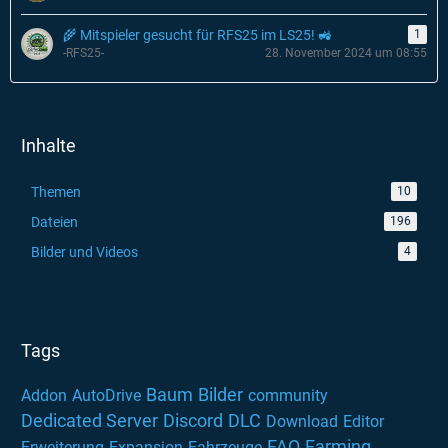
🌾 Mitspieler gesucht für RFS25 im LS25! 🚜
1
-RFS25-
28. November 2024 um 08:55
Inhalte
Themen
10
Dateien
196
Bilder und Videos
4
Tags
Baum
Bilder
Addon
AutoDrive
community
Dedicated Server
Discord
DLC
Download
Editor
FAQ
Farming
Erweiterung
Expansion
Fahrzeuge