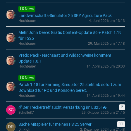
LS News
Landwirtschafts-Simulator 25 SKY Agriculture Pack
Hochbauer
4. Juni 2026 um 13:13
Mehr John Deere: Gratis Content-Update #6 + Patch 1.19
für FS25
Hochbauer
29. Mai 2026 um 17:18
Vredo Pack - Nachsaat und Wildschweine kommen!
Update 1.0.1
Hochbauer
14. April 2026 um 20:03
LS News
Patch 1.18 für Farming Simulator 25 steht ab sofort zum
Download für PC und Konsolen bereit.
Hochbauer
14. April 2026 um 19:44
🌾Der Treckertreff sucht Verstärkung im LS25! 🚜
2
Schulle87
29. Oktober 2025 um 21:15
Suche Mitspieler für meinen FS 25 Server
11
Dr_Floh
2. Dezember 2024 um 21:48