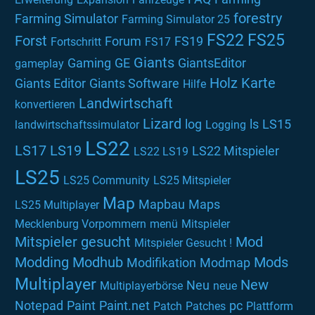
forestry
Farming Simulator
Farming Simulator 25
FS22
FS25
Forst
Forum
FS19
Fortschritt
FS17
Giants
Gaming
GE
GiantsEditor
gameplay
Holz
Karte
Giants Editor
Giants Software
Hilfe
Landwirtschaft
konvertieren
Lizard
log
ls
LS15
landwirtschaftssimulator
Logging
LS22
LS17
LS19
LS22 Mitspieler
LS22 LS19
LS25
LS25 Community
LS25 Mitspieler
Map
Mapbau
Maps
LS25 Multiplayer
Mecklenburg Vorpommern
menü
Mitspieler
Mitspieler gesucht
Mod
Mitspieler Gesucht !
Modding
Modhub
Mods
Modifikation
Modmap
Multiplayer
New
Neu
Multiplayerbörse
neue
Notepad
Paint
Paint.net
pc
Patch
Patches
Plattform