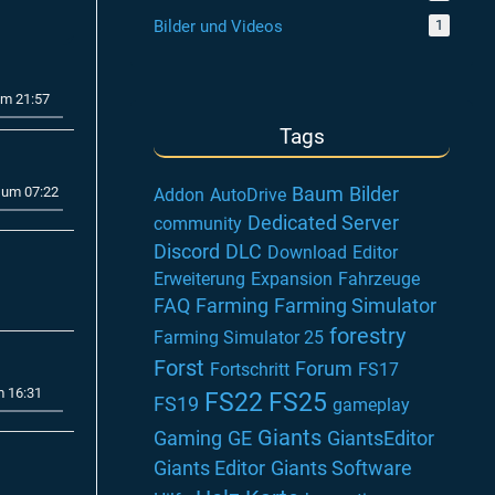
Bilder und Videos
1
um 21:57
Tags
Baum
Bilder
 um 07:22
Addon
AutoDrive
Dedicated Server
community
Discord
DLC
Download
Editor
Erweiterung
Expansion
Fahrzeuge
FAQ
Farming
Farming Simulator
forestry
Farming Simulator 25
Forst
Forum
Fortschritt
FS17
m 16:31
FS22
FS25
FS19
gameplay
Giants
Gaming
GE
GiantsEditor
Giants Editor
Giants Software