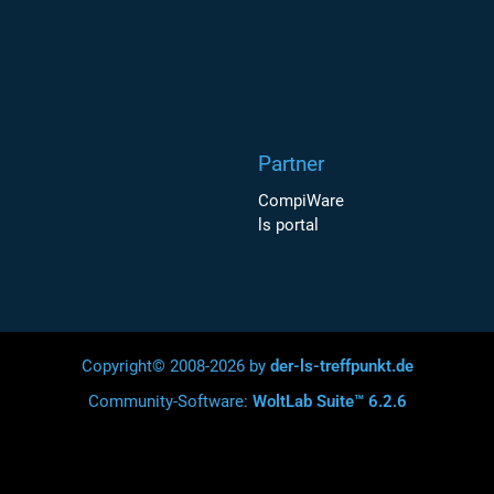
Partner
CompiWare
ls portal
Copyright© 2008-2026 by
der-ls-treffpunkt.de
Community-Software:
WoltLab Suite™ 6.2.6