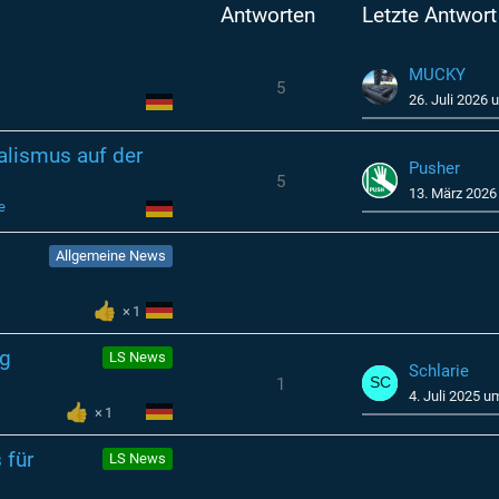
Antworten
Letzte Antwort
MUCKY
5
26. Juli 2026 
alismus auf der
Pusher
5
13. März 2026
e
Allgemeine News
1
ng
LS News
Schlarie
1
4. Juli 2025 u
1
 für
LS News