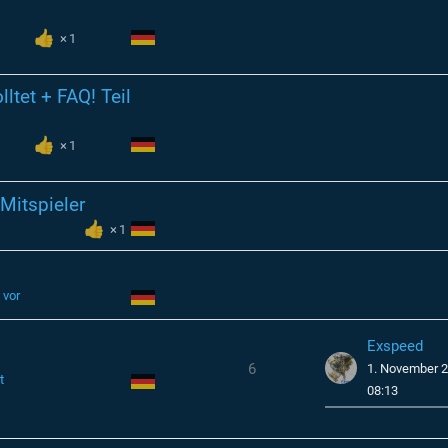
1
ltet + FAQ! Teil
1
Mitspieler
1
 vor
Exspeed
6
1. November 
t
08:13