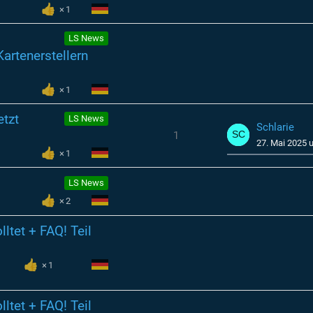
1
LS News
artenerstellern
1
etzt
LS News
Schlarie
1
27. Mai 2025 
1
LS News
2
ltet + FAQ! Teil
1
ltet + FAQ! Teil