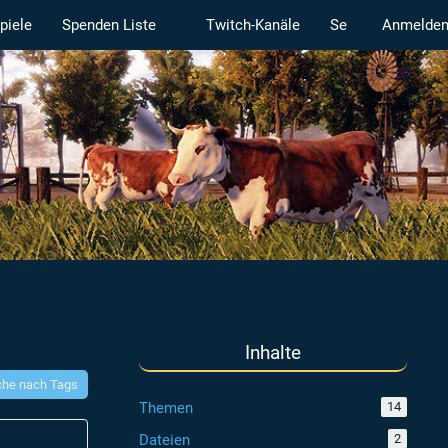
piele
Spenden Liste
Twitch-Kanäle
Serverstatus
Anmelde
Inhalte
he nach Tags
Themen
14
Dateien
2