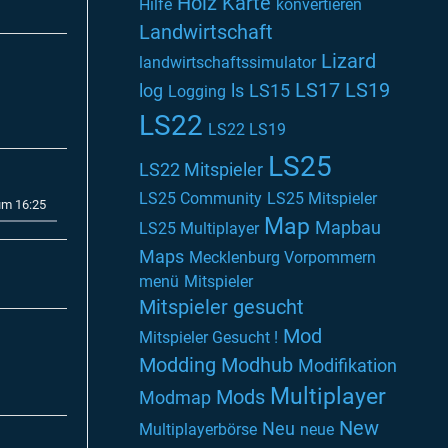
Holz
Karte
Hilfe
konvertieren
Landwirtschaft
Lizard
landwirtschaftssimulator
LS17
LS19
log
ls
LS15
Logging
LS22
LS22 LS19
LS25
LS22 Mitspieler
LS25 Community
LS25 Mitspieler
um 16:25
Map
Mapbau
LS25 Multiplayer
Maps
Mecklenburg Vorpommern
menü
Mitspieler
Mitspieler gesucht
Mod
Mitspieler Gesucht !
Modding
Modhub
Modifikation
Multiplayer
Mods
Modmap
New
Neu
Multiplayerbörse
neue