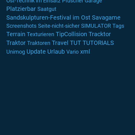
Ost-Technik im Einsatz
Pfuscher Garage
Platzierbar
Saatgut
Sandskulpturen-Festival im Ost
Savagame
Screenshots
Seite-nicht-sicher
SIMULATOR
Tags
Terrain
TipCollision
Tracktor
Texturieren
Traktor
Travel
TUT
TUTORIALS
Traktoren
Update
Urlaub
xml
Unimog
Vario