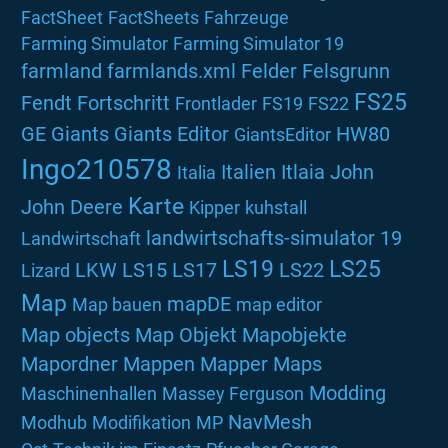
FactSheet
FactSheets
Fahrzeuge
Farming Simulator
Farming Simulator 19
farmland
farmlands.xml
Felder
Felsgrunn
FS25
Fendt
Fortschritt
Frontlader
FS19
FS22
GE
Giants
Giants Editor
HW80
GiantsEditor
Ingo210578
Italien
Itlaia
John
Italia
Karte
John Deere
Kipper
kuhstall
landwirtschafts-simulator 19
Landwirtschaft
LS19
LS25
LKW
LS15
LS17
LS22
Lizard
Map
mapDE
Map bauen
map editor
Map objects
Map Objekt
Mapobjekte
Mapordner
Mappen
Mapper
Maps
Modding
Maschinenhallen
Massey Ferguson
NavMesh
Modhub
Modifikation
MP