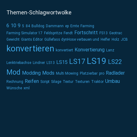
Themen-Schlagwortwolke
6
10
9
5
84
Bulldog
Dammann
ep
Ernte
Farming
Fortschritt
Farming Simulator 17
Feldspritze
Fendt
FS13
Geotrac
Gewicht
Giants Editor
Güllefass dynHose verbauen und
Helfer
Holz
JCB
konvertieren
Konvertierung
konvertiert
Lanz
LS19
LS17
LS22
LS15
Lenktriebachse
Lindner
LS13
Mod
Modding
Mods
Radlader
Multi Mowing
Platzierbar
pro
Reifen
Umbau
Rechnung
Script
Silage
Textur
Texturen
Traktor
Wünsche
xml