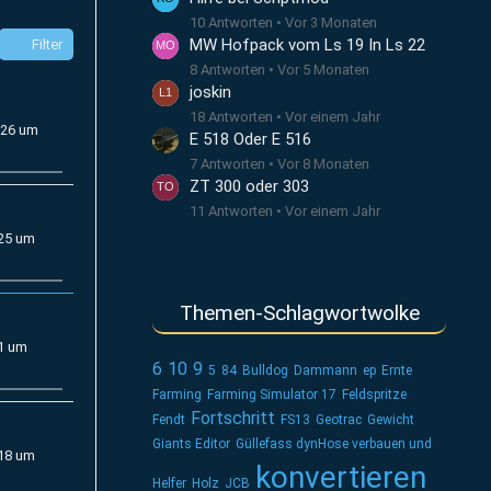
10 Antworten
Vor 3 Monaten
MW Hofpack vom Ls 19 In Ls 22
Filter
8 Antworten
Vor 5 Monaten
joskin
18 Antworten
Vor einem Jahr
026 um
E 518 Oder E 516
7 Antworten
Vor 8 Monaten
ZT 300 oder 303
11 Antworten
Vor einem Jahr
025 um
Themen-Schlagwortwolke
21 um
6
10
9
5
84
Bulldog
Dammann
ep
Ernte
Farming
Farming Simulator 17
Feldspritze
Fortschritt
Fendt
FS13
Geotrac
Gewicht
Giants Editor
Güllefass dynHose verbauen und
018 um
konvertieren
Helfer
Holz
JCB