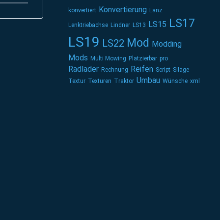
Konvertierung
konvertiert
Lanz
LS17
LS15
Lenktriebachse
Lindner
LS13
LS19
Mod
LS22
Modding
Mods
Multi Mowing
Platzierbar
pro
Radlader
Reifen
Rechnung
Script
Silage
Umbau
Textur
Texturen
Traktor
Wünsche
xml