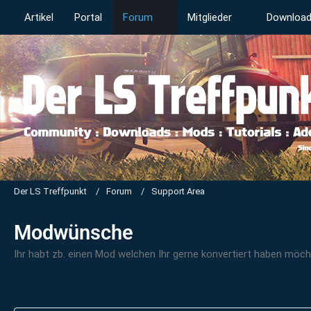
Artikel
Portal
Forum
Mitglieder
Downloa
Der LS Treffpunkt
Forum
Support Area
Modwünsche
Ihr habt zb. einen Mod welchen Ihr gerne konvertiert haben möchte