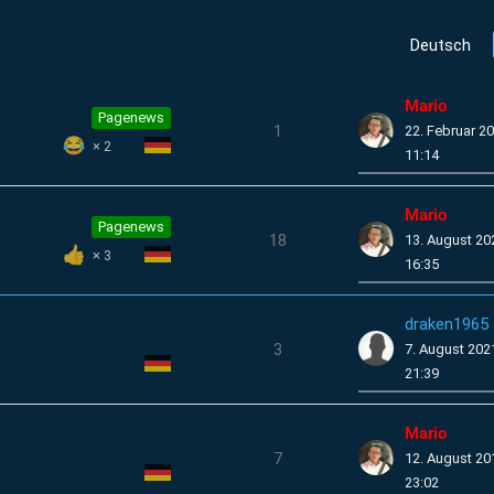
Deutsch
Mario
Pagenews
1
22. Februar 2
2
11:14
Mario
Pagenews
18
13. August 2
3
16:35
draken1965
3
7. August 20
21:39
Mario
7
12. August 2
23:02