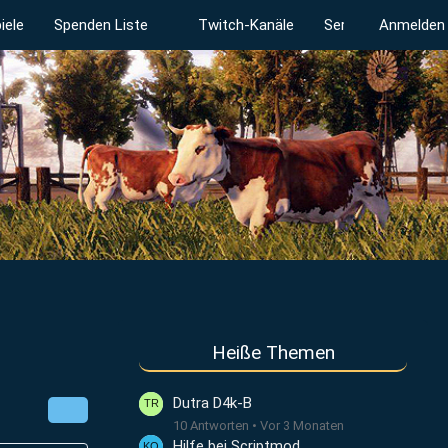
iele
Spenden Liste
Twitch-Kanäle
Serverstatus
Anmelden
Heiße Themen
Dutra D4k-B
10 Antworten
Vor 3 Monaten
Hilfe bei Scriptmod